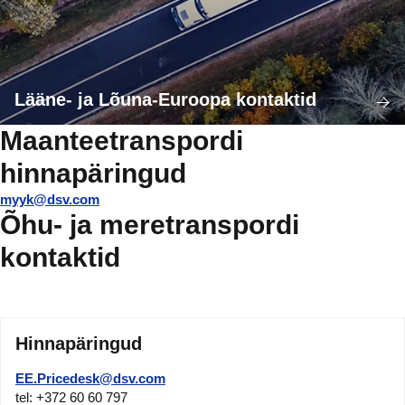
Lääne- ja Lõuna-Euroopa kontaktid
Maanteetranspordi
hinnapäringud
myyk@dsv.com
Õhu- ja meretranspordi
kontaktid
Hinnapäringud
EE.Pricedesk@dsv.com
tel: +372 60 60 797