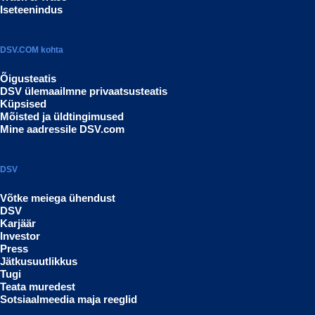
Iseteenindus
DSV.COM kohta
Õigusteatis
DSV ülemaailmne privaatsusteatis
Küpsised
Mõisted ja üldtingimused
Mine aadressile DSV.com
DSV
Võtke meiega ühendust
DSV
Karjäär
Investor
Press
Jätkusuutlikkus
Tugi
Teata muredest
Sotsiaalmeedia maja reeglid