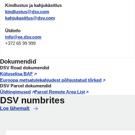
Kindlustus ja kahjukäsitlus
kindlustus@dsv.com
kahjukasitlus@dsv.com
Üldinfo
info@ee.dsv.com
+372 65 99 999
Dokumendid
DSV Road dokumendid
Kütuselisa BAF
Euroopa metsatulekahjudest põhjustatud tõrked
DSV Parcel dokumendid
Üldtingimused
Parcel Remote Area List
DSV numbrites
Loe lähemalt