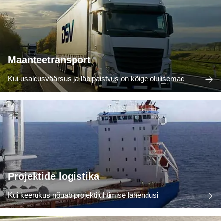
Maanteetransport
Kui usaldusväärsus ja läbipaistvus on kõige olulisemad
Projektide logistika
Kui keerukus nõuab projektijuhtimise lahendusi