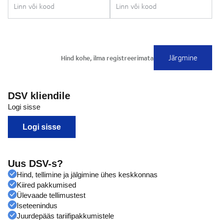
DSV kliendile
Logi sisse
Logi sisse
Uus DSV-s?
Hind, tellimine ja jälgimine ühes keskkonnas
Kiired pakkumised
Ülevaade tellimustest
Iseteenindus
Juurdepääs tariifipakkumistele