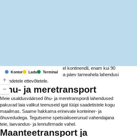
MapLibre
(C) OpenStreetMap
Meil on kontorid ja rajatised kuuel kontinendil, enam kui 90
Kontor
Ladu
Terminal
riigis. Me pakume ja haldame iga päev tarneahela lahendusi
tuhandetele ettevõtetele.
Õhu- ja meretransport
Meie usaldusväärsed õhu- ja meretranspordi lahendused
pakuvad laia valikut teenuseid igat tüüpi saadetistele kogu
maailmas. Saame hakkama erinevate konteiner- ja
õhuvedudega. Tegutseme spetsialiseerunud vahendajana
teie, laevandus- ja lennufirmade vahel.
Maanteetransport ja