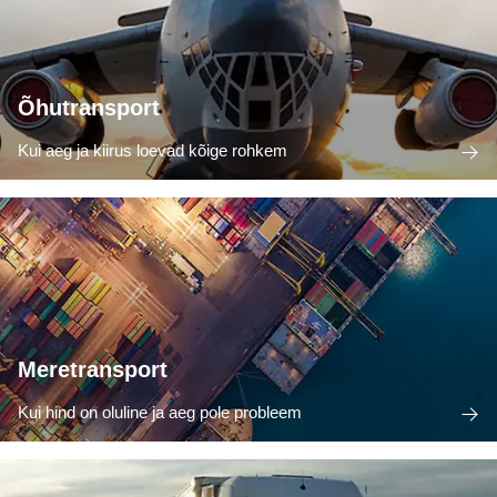
Õhutransport
Kui aeg ja kiirus loevad kõige rohkem
Meretransport
Kui hind on oluline ja aeg pole probleem