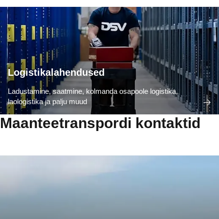
Logistikalahendused
Ladustamine, saatmine, kolmanda osapoole logistika,
laologistika ja palju muud
Maanteetranspordi kontaktid