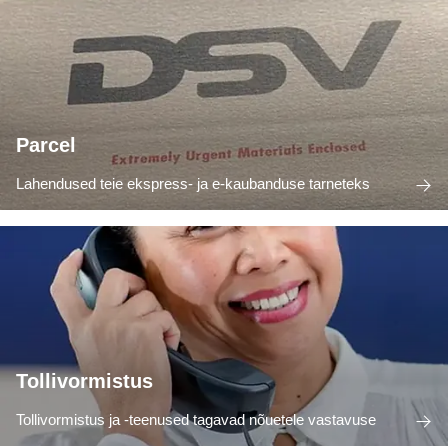
Parcel
Lahendused teie ekspress- ja e-kaubanduse tarneteks
Tollivormistus
Tollivormistus ja -teenused tagavad nõuetele vastavuse