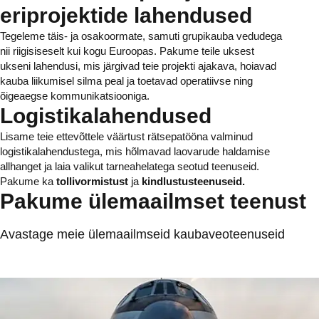
eriprojektide lahendused
Tegeleme täis- ja osakoormate, samuti grupikauba vedudega
nii riigisiseselt kui kogu Euroopas. Pakume teile uksest
ukseni lahendusi, mis järgivad teie projekti ajakava, hoiavad
kauba liikumisel silma peal ja toetavad operatiivse ning
õigeaegse kommunikatsiooniga.
Logistikalahendused
Lisame teie ettevõttele väärtust rätsepatööna valminud
logistikalahendustega, mis hõlmavad laovarude haldamise
allhanget ja laia valikut tarneahelatega seotud teenuseid.
Pakume ka
tollivormistust
ja
kindlustusteenuseid.
Pakume ülemaailmset teenust
Avastage meie ülemaailmseid kaubaveoteenuseid