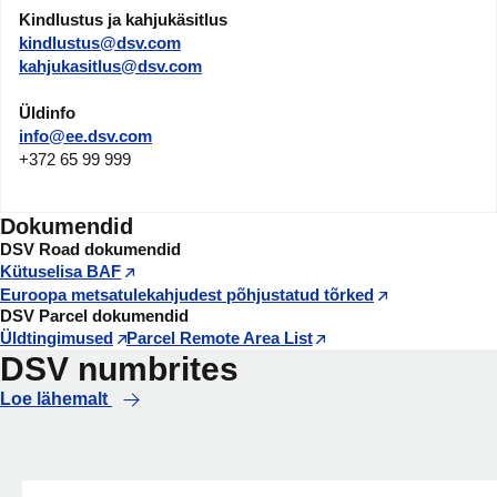
Kindlustus ja kahjukäsitlus
kindlustus@dsv.com
kahjukasitlus@dsv.com
Üldinfo
info@ee.dsv.com
+372 65 99 999
Dokumendid
DSV Road dokumendid
Kütuselisa BAF
Euroopa metsatulekahjudest põhjustatud tõrked
DSV Parcel dokumendid
Üldtingimused
Parcel Remote Area List
DSV numbrites
Loe lähemalt