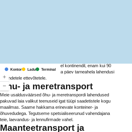
MapLibre
(C) OpenStreetMap
Meil on kontorid ja rajatised kuuel kontinendil, enam kui 90
Kontor
Ladu
Terminal
riigis. Me pakume ja haldame iga päev tarneahela lahendusi
tuhandetele ettevõtetele.
Õhu- ja meretransport
Meie usaldusväärsed õhu- ja meretranspordi lahendused
pakuvad laia valikut teenuseid igat tüüpi saadetistele kogu
maailmas. Saame hakkama erinevate konteiner- ja
õhuvedudega. Tegutseme spetsialiseerunud vahendajana
teie, laevandus- ja lennufirmade vahel.
Maanteetransport ja