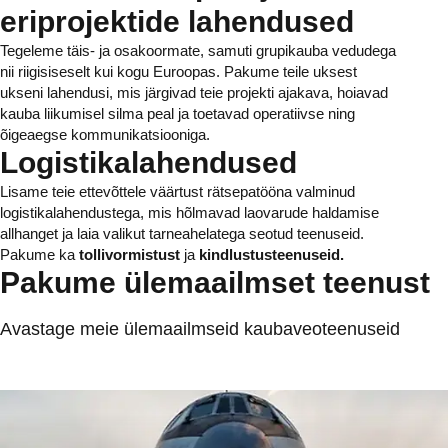
eriprojektide lahendused
Tegeleme täis- ja osakoormate, samuti grupikauba vedudega
nii riigisiseselt kui kogu Euroopas. Pakume teile uksest
ukseni lahendusi, mis järgivad teie projekti ajakava, hoiavad
kauba liikumisel silma peal ja toetavad operatiivse ning
õigeaegse kommunikatsiooniga.
Logistikalahendused
Lisame teie ettevõttele väärtust rätsepatööna valminud
logistikalahendustega, mis hõlmavad laovarude haldamise
allhanget ja laia valikut tarneahelatega seotud teenuseid.
Pakume ka
tollivormistust
ja
kindlustusteenuseid.
Pakume ülemaailmset teenust
Avastage meie ülemaailmseid kaubaveoteenuseid