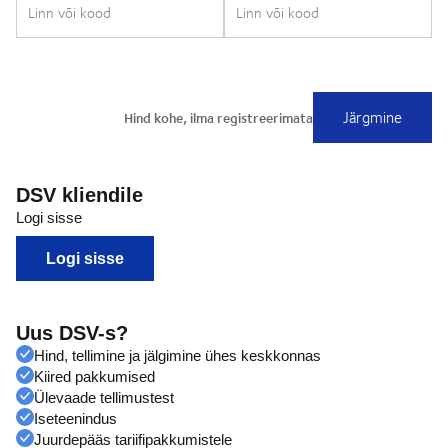
DSV kliendile
Logi sisse
Logi sisse
Uus DSV-s?
Hind, tellimine ja jälgimine ühes keskkonnas
Kiired pakkumised
Ülevaade tellimustest
Iseteenindus
Juurdepääs tariifipakkumistele