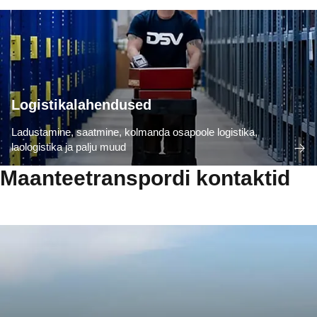
Logistikalahendused
Ladustamine, saatmine, kolmanda osapoole logistika,
laologistika ja palju muud
Maanteetranspordi kontaktid