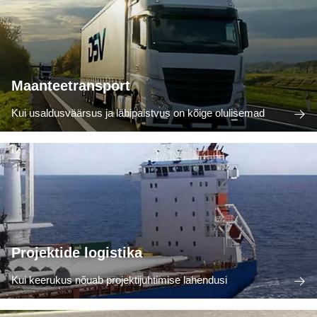
Maanteetransport
Kui usaldusväärsus ja läbipaistvus on kõige olulisemad
Projektide logistika
Kui keerukus nõuab projektijuhtimise lahendusi