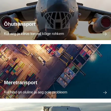
Õhutransport
Kui aeg ja kiirus loevad kõige rohkem
Meretransport
Kui hind on oluline ja aeg pole probleem