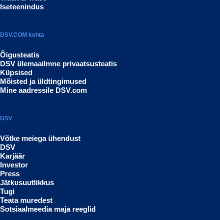
Iseteenindus
DSV.COM kohta
Õigusteatis
DSV ülemaailmne privaatsusteatis
Küpsised
Mõisted ja üldtingimused
Mine aadressile DSV.com
DSV
Võtke meiega ühendust
DSV
Karjäär
Investor
Press
Jätkusuutlikkus
Tugi
Teata muredest
Sotsiaalmeedia maja reeglid