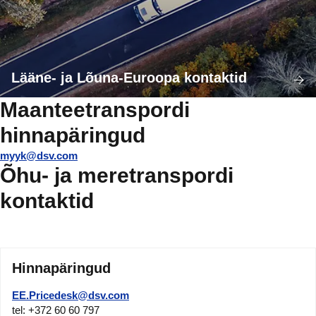
Lääne- ja Lõuna-Euroopa kontaktid
Maanteetranspordi
hinnapäringud
myyk@dsv.com
Õhu- ja meretranspordi
kontaktid
Hinnapäringud
EE.Pricedesk@dsv.com
tel: +372 60 60 797