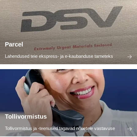
Parcel
Lahendused teie ekspress- ja e-kaubanduse tarneteks
Tollivormistus
Tollivormistus ja -teenused tagavad nõuetele vastavuse