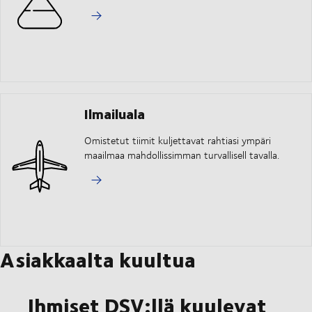
Ilmailuala
Omistetut tiimit kuljettavat rahtiasi ympäri
maailmaa mahdollissimman turvallisell tavalla.
Asiakkaalta kuultua
Ihmiset DSV:llä kuulevat