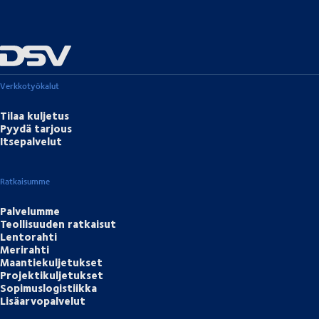
Verkkotyökalut
Tilaa kuljetus
Pyydä tarjous
Itsepalvelut
Ratkaisumme
Palvelumme
Teollisuuden ratkaisut
Lentorahti
Merirahti
Maantiekuljetukset
Projektikuljetukset
Sopimuslogistiikka
Lisäarvopalvelut