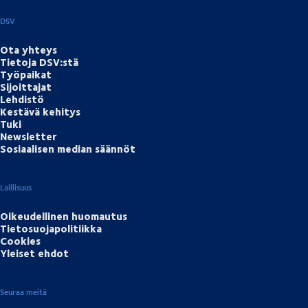
DSV
Ota yhteys
Tietoja DSV:stä
Työpaikat
Sijoittajat
Lehdistö
Kestävä kehitys
Tuki
Newsletter
Sosiaalisen median säännöt
Laillisuus
Oikeudellinen huomautus
Tietosuojapolitiikka
Cookies
Yleiset ehdot
Seuraa meitä