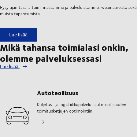
Pysy ajan tasalla toiminnastamme ja palveluistamme, webinaareista sekä
muista tapahtumista.
DSV:n uutiskirjeet
Lue lisää
Mikä tahansa toimialasi onkin,
olemme palveluksessasi
Lue lisää
Autoteollisuus
Kuljetus- ja logistiikkapalvelut autoteollisuuden
toimitusketjujen optimointiin.