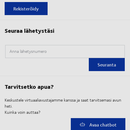
Rekisteröidy
Seuraa lähetystäsi
Anna lähetysnumero
Seuranta
Tarvitsetko apua?
Keskustele virtuaaliavustajamme kanssa ja saat tarvitsemasi avun
heti.
Kuinka voin auttaa?
Avaa chatbot