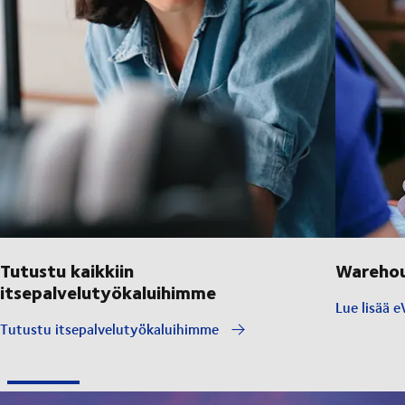
Tutustu kaikkiin
Warehou
itsepalvelutyökaluihimme
Lue lisää e
Tutustu itsepalvelutyökaluihimme