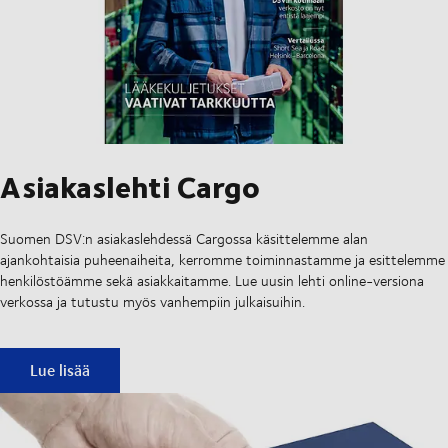
Asiakaslehti Cargo
Suomen DSV:n asiakaslehdessä Cargossa käsittelemme alan
ajankohtaisia puheenaiheita, kerromme toiminnastamme ja esittelemme
henkilöstöämme sekä asiakkaitamme. Lue uusin lehti online-versiona
verkossa ja tutustu myös vanhempiin julkaisuihin.
Asiakaslehti Cargo
Lue lisää