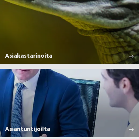
Asiakastarinoita
Asiantuntijoilta