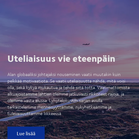
Uteliaisuus vie eteenpäin
Alan globaaliksi johtajaksi nouseminen vaatii muutakin kuin
pelkkää motivaatiota. Se vaatii uteliaisuutta nähdä, mitä voisi
olla, sekä kykyä mukautua ja tehdä siitä totta. Vaatimattomista
alkuajoistamme lähtien olemme jatkuvasti rikkoneet rajoja, ja
olemme vasta alussa. Lyhytelokuvien sarjan avulla
tarkastelemme menneisyyttämme, nykyhetkeämme ja
tulevaisuuttamme liikkeessä.
Lue lisää