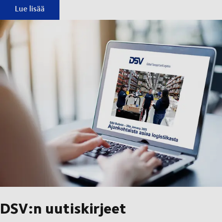
DSV XPress
Lue lisää
DSV:n uutiskirjeet