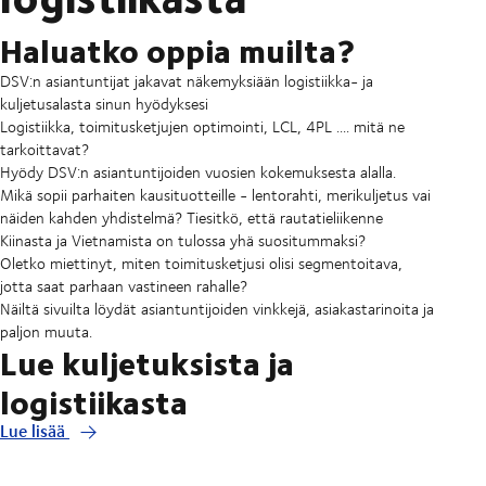
Haluatko oppia muilta?
DSV:n asiantuntijat jakavat näkemyksiään logistiikka- ja
kuljetusalasta sinun hyödyksesi
Logistiikka, toimitusketjujen optimointi, LCL, 4PL .... mitä ne
tarkoittavat?
Hyödy DSV:n asiantuntijoiden vuosien kokemuksesta alalla.
Mikä sopii parhaiten kausituotteille - lentorahti, merikuljetus vai
näiden kahden yhdistelmä? Tiesitkö, että rautatieliikenne
Kiinasta ja Vietnamista on tulossa yhä suositummaksi?
Oletko miettinyt, miten toimitusketjusi olisi segmentoitava,
jotta saat parhaan vastineen rahalle?
Näiltä sivuilta löydät asiantuntijoiden vinkkejä, asiakastarinoita ja
paljon muuta.
Lue kuljetuksista ja
logistiikasta
Lue lisää