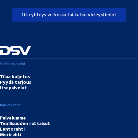
Ota yhteys verkossa tai katso yhteystiedot
Verkkotyökalut
Tilaa kuljetus
Pyydä tarjous
Itsepalvelut
Ratkaisumme
Palvelumme
Teollisuuden ratkaisut
Lentorahti
Merirahti