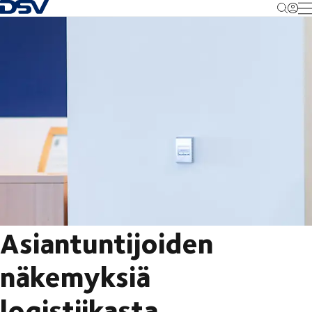
Takaisin kotisivulle
M
Asiantuntijoiden
näkemyksiä
logistiikasta