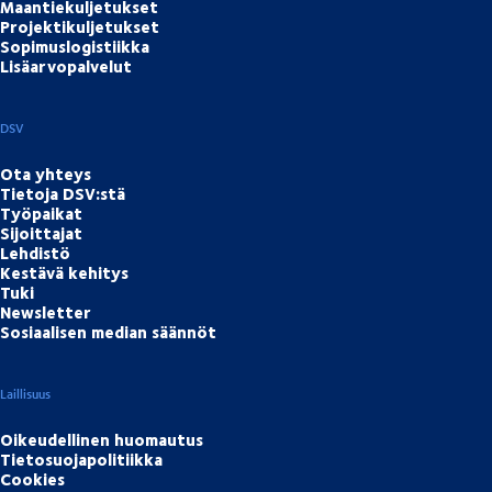
Maantiekuljetukset
Projektikuljetukset
Sopimuslogistiikka
Lisäarvopalvelut
DSV
Ota yhteys
Tietoja DSV:stä
Työpaikat
Sijoittajat
Lehdistö
Kestävä kehitys
Tuki
Newsletter
Sosiaalisen median säännöt
Laillisuus
Oikeudellinen huomautus
Tietosuojapolitiikka
Cookies