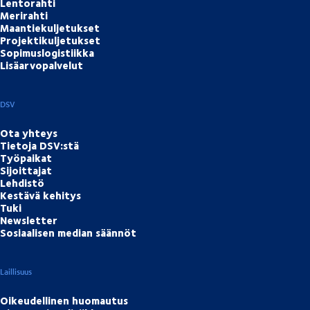
Lentorahti
Merirahti
Maantiekuljetukset
Projektikuljetukset
Sopimuslogistiikka
Lisäarvopalvelut
DSV
Ota yhteys
Tietoja DSV:stä
Työpaikat
Sijoittajat
Lehdistö
Kestävä kehitys
Tuki
Newsletter
Sosiaalisen median säännöt
Laillisuus
Oikeudellinen huomautus