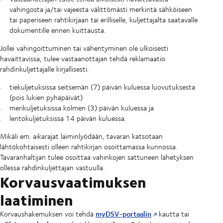
vahingosta ja/tai vajeesta välittömästi merkintä sähköiseen
tai paperiseen rahtikirjaan tai erilliselle, kuljettajalta saatavalle
dokumentille ennen kuittausta.
Jollei vahingoittuminen tai vähentyminen ole ulkoisesti
havaittavissa, tulee vastaanottajan tehdä reklamaatio
rahdinkuljettajalle kirjallisesti.
tiekuljetuksissa seitsemän (7) päivän kuluessa luovutuksesta
(pois lukien pyhäpäivät)
merikuljetuksissa kolmen (3) päivän kuluessa ja
lentokuljetuksissa 14 päivän kuluessa.
Mikäli em. aikarajat laiminlyödään, tavaran katsotaan
lähtökohtaisesti olleen rahtikirjan osoittamassa kunnossa.
Tavaranhaltijan tulee osoittaa vahinkojen sattuneen lähetyksen
ollessa rahdinkuljettajan vastuulla.
Korvausvaatimuksen
laatiminen
myDSV-portaalin
Korvaushakemuksen voi tehdä
kautta tai