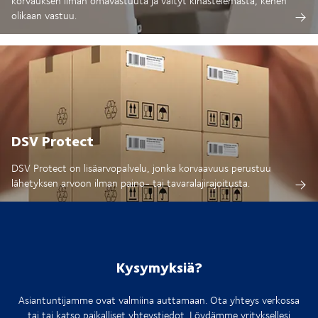
korvauksen ilman omavastuuta ja vältyt kinastelemasta, kenen
olikaan vastuu.
DSV Protect
DSV Protect on lisäarvopalvelu, jonka korvaavuus perustuu
lähetyksen arvoon ilman paino- tai tavaralajirajoitusta.
Kysymyksiä?
Asiantuntijamme ovat valmiina auttamaan. Ota yhteys verkossa
tai tai katso paikalliset yhteystiedot. Löydämme yrityksellesi