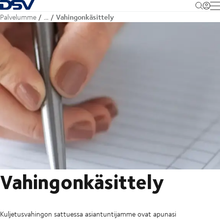
Takaisin kotisivulle
M
Vahingonkäsittely
Palvelumme
…
Vahingonkäsittely
Kuljetusvahingon sattuessa asiantuntijamme ovat apunasi