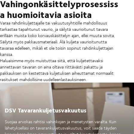
Vahingonkäsittelyprosessiss
a huomioitavia asioita
Varaa rahdinkuljettajalle tai vakuutusyhtiölle mahdollisuus
tarkastaa tapahtunut vaurio, ja säilytä vaurioitunut tavara
erillään muista koko korvauskäsittelyn ajan, ellei muuta sovita.
Säilytä myös pakkausmateriaali. Älä kuljeta vaurioitunutta
tavaraa edelleen, mikäli et ole toisin sopinut rahdinkuljettajan
kanssa.
Haluaisimme myös muistuttaa siitä, että kuljetettavaksi
annettavan tavaran on aina oltava riittävästi pakattu ja
pakkauksen on kestettävä kuljetuksen aiheuttamat normaalit
rasitukset mahdollisine uudelleenlastauksineen.
DSV Tavarankuljetusvakuutus
Suojaa arvokas rahtisi vahinkojen ja menetysten varalta. Kun
lähetykselläsi on tavarankuljetusvakuutus, voit saada täyden