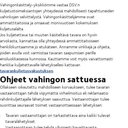
Vahingonkäsittely-yksikkömme vastaa DSV:n
kuljetustoimeksiantojen yhteydessä mahdollisesti tapahtuneiden
vahinkojen selvittelystä. Vahingonkäsittelijämme ovat
ammattitaitoisia ja omaavat monivuotisen kokemuksen
kuljetusalalta.
Jos kuljetettava tai muuten käsiteltävä tavara on hyvin
arvokasta, kannattaa olla yhteydessä ammattitaitoiseen
henkilökuntaamme jo etukäteen. Annamme vinkkejä ja ohjeita,
joiden avulla voit varmistaa tavaran saapumisen perille
ensiluokkaisessa kunnossa. Kauttamme voit myös vaivattomasti
hankkia kuljetettavalle lähetyksellesi kattavan
tavarankuljetusvakuutuksen
.
Ohjeet vahingon sattuessa
Ollakseen oikeutettu mahdolliseen korvaukseen, tulee tavaran
vastaanottajan tehdä viipymättä virheilmoitus eli reklamaatio
rahdinkuljettajalle lähetyksen saavuttua. Vastaanottajan tulee
suorittaa seuraavat toimet vastaanottaessaan lähetyksen:
Tavaran vastaanottajan on tarkastettava aina kaikki tulevat
tavaralähetykset.
Vastaanottajan tulee tehdä ulkoisesti havaittavasta