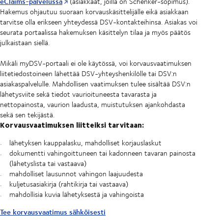
eClaims-palvelussa
(asiakkaat, joilla on Schenker-sopimus).
Hakemus ohjautuu suoraan korvauskäsittelijälle eikä asiakkaan
tarvitse olla erikseen yhteydessä DSV-kontakteihinsa. Asiakas voi
seurata portaalissa hakemuksen käsittelyn tilaa ja myös päätös
julkaistaan siellä.
Mikäli myDSV-portaali ei ole käytössä, voi korvausvaatimuksen
liitetiedostoineen lähettää DSV-yhteyshenkilölle tai DSV:n
asiakaspalvelulle. Mahdollisen vaatimuksen tulee sisältää DSV:n
lähetysviite sekä tiedot vaurioituneesta tavarasta ja
nettopainosta, vaurion laadusta, muistutuksen ajankohdasta
sekä sen tekijästä.
Korvausvaatimuksen liitteiksi tarvitaan:
lähetyksen kauppalasku, mahdolliset korjauslaskut
dokumentti vahingoittuneen tai kadonneen tavaran painosta
(lähetyslista tai vastaava)
mahdolliset lausunnot vahingon laajuudesta
kuljetusasiakirja (rahtikirja tai vastaava)
mahdollisia kuvia lähetyksestä ja vahingoista
Tee korvausvaatimus sähköisesti