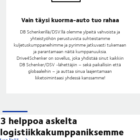
Vain täysi kuorma-auto tuo rahaa
DB Schenkerillä/DSV:llä olemme ylpeitä vahvoista ja
yhteistyöhön perustuvista suhteistamme
kuljetuskumppaneihimme ja pyrimme jatkuvasti tukemaan
ja parantamaan näitä kumppanuuksia.
Drive4Schenker on sovellus, joka yhdistää sinut kaikkiin
DB Schenker/DSV -lähettäjiin – sekä paikallisiin että
globaaleihin – ja auttaa sinua laajentamaan
liiketoimintaasi yhdessä kanssamme!
3 helppoa askelta
logistiikkakumppaniksemme
Lue lisää