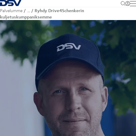
Takaisin kotisivulle
M
Ryhdy Drive4Schenkerin
Palvelumme
…
kuljetuskumppaniksemme