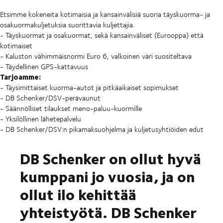
Etsimme kokeneita kotimaisia ja kansainvälisiä suoria täyskuorma- ja
osakuormakuljetuksia suorittavia kuljettajia.
- Täyskuormat ja osakuormat, sekä kansainväliset (Eurooppa) että
kotimaiset
- Kaluston vähimmäisnormi Euro 6, valkoinen väri suositeltava
- Täydellinen GPS-kattavuus
Tarjoamme:
- Täysimittaiset kuorma-autot ja pitkäaikaiset sopimukset
- DB Schenker/DSV-perävaunut
- Säännölliset tilaukset meno-paluu-kuormille
- Yksilöllinen lähetepalvelu
- DB Schenker/DSV:n pikamaksuohjelma ja kuljetusyhtiöiden edut
DB Schenker on ollut hyvä
kumppani jo vuosia, ja on
ollut ilo kehittää
yhteistyötä. DB Schenker