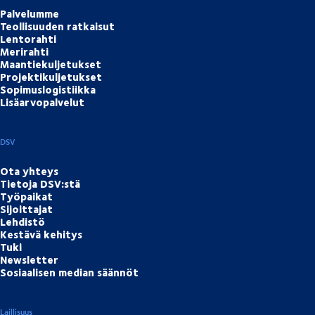
Palvelumme
Teollisuuden ratkaisut
Lentorahti
Merirahti
Maantiekuljetukset
Projektikuljetukset
Sopimuslogistiikka
Lisäarvopalvelut
DSV
Ota yhteys
Tietoja DSV:stä
Työpaikat
Sijoittajat
Lehdistö
Kestävä kehitys
Tuki
Newsletter
Sosiaalisen median säännöt
Laillisuus