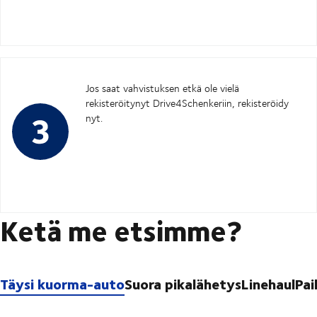
Jos saat vahvistuksen etkä ole vielä
rekisteröitynyt Drive4Schenkeriin, rekisteröidy
nyt.
Ketä me etsimme?
Täysi kuorma-auto
Suora pikalähetys
Linehaul
Pai