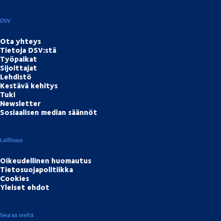
DSV
Ota yhteys
Tietoja DSV:stä
Työpaikat
Sijoittajat
Lehdistö
Kestävä kehitys
Tuki
Newsletter
Sosiaalisen median säännöt
Laillisuus
Oikeudellinen huomautus
Tietosuojapolitiikka
Cookies
Yleiset ehdot
Seuraa meitä