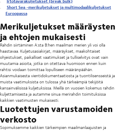
Irtotavarakuljetukset (break bulk)
Short Sea -merikuljetukset ja multimodaalikuljetukset
Euroopassa
Merikuljetukset määräysten
ja ehtojen mukaisesti
Rahdin siirtäminen A:sta B:hen maailman merien yli voi olla
haastavaa. Kuljetusasiakirjat, määräykset, maakohtaiset
ohjeistukset, paikalliset vaatimukset ja tulliselvitys ovat vain
muutamia asioita, jotka on otettava huomioon ennen kuin
rahtisi voidaan toimittaa lopulliseen määränpäähän.
Asianmukaisesta vientidokumentaatiosta ja tuontilisensseistä ja
muista vaatimuksista on tulossa yhä tärkeämpiä tekijöitä
kansainvälisissä kuljetuksissa. Meillä on vuosien kokemus rahdin
kuljettamisesta ja autamme sinua merirahdin toimituksissa
kaikkien vaatimusten mukaisesti.
Luotettujen varustamoiden
verkosto
Sopimuksemme kaikkien tärkeimpien maailmanlaajuisten ja