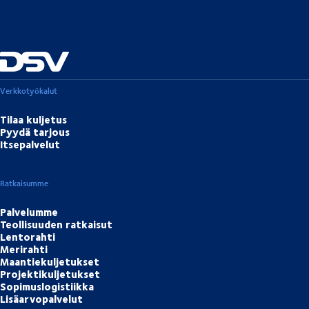
Verkkotyökalut
Tilaa kuljetus
Pyydä tarjous
Itsepalvelut
Ratkaisumme
Palvelumme
Teollisuuden ratkaisut
Lentorahti
Merirahti
Maantiekuljetukset
Projektikuljetukset
Sopimuslogistiikka
Lisäarvopalvelut