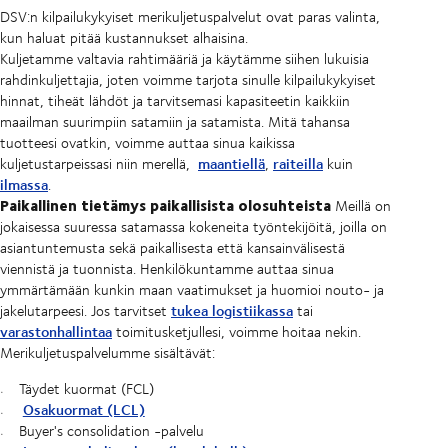
DSV:n kilpailukykyiset merikuljetuspalvelut ovat paras valinta,
kun haluat pitää kustannukset alhaisina.
Kuljetamme valtavia rahtimääriä ja käytämme siihen lukuisia
rahdinkuljettajia, joten voimme tarjota sinulle kilpailukykyiset
hinnat, tiheät lähdöt ja tarvitsemasi kapasiteetin kaikkiin
maailman suurimpiin satamiin ja satamista. Mitä tahansa
tuotteesi ovatkin, voimme auttaa sinua kaikissa
maantiellä
raiteilla
kuljetustarpeissasi niin merellä,
,
kuin
ilmassa
.
Paikallinen tietämys paikallisista olosuhteista
Meillä on
jokaisessa suuressa satamassa kokeneita työntekijöitä, joilla on
asiantuntemusta sekä paikallisesta että kansainvälisestä
viennistä ja tuonnista. Henkilökuntamme auttaa sinua
ymmärtämään kunkin maan vaatimukset ja huomioi nouto- ja
tukea logistiikassa
jakelutarpeesi. Jos tarvitset
tai
varastonhallintaa
toimitusketjullesi, voimme hoitaa nekin.
Merikuljetuspalvelumme sisältävät:
Täydet kuormat (FCL)
Osakuormat (LCL)
Buyer's consolidation -palvelu