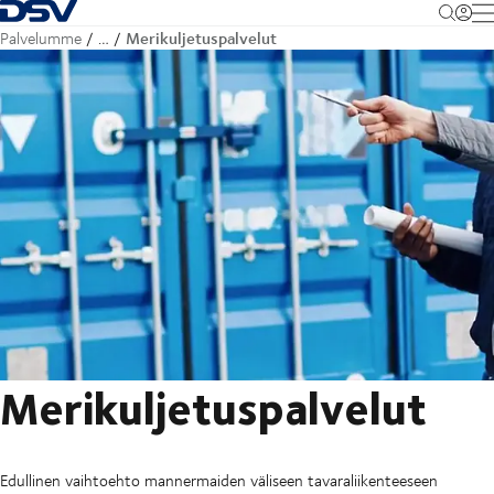
Takaisin kotisivulle
M
Merikuljetuspalvelut
Palvelumme
…
Merikuljetuspalvelut
Edullinen vaihtoehto mannermaiden väliseen tavaraliikenteeseen