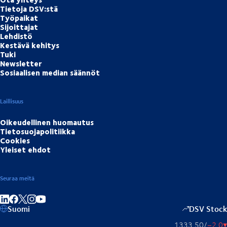
Tietoja DSV:stä
Työpaikat
Sijoittajat
Lehdistö
Kestävä kehitys
Tuki
Newsletter
Sosiaalisen median säännöt
Laillisuus
Oikeudellinen huomautus
Tietosuojapolitiikka
Cookies
Yleiset ehdot
Seuraa meitä
Jaa linkedInissä
Jaa Facebookissa
Jaa Instagramissa
Jaa Youtubessa
Suomi
DSV Stock
1333,50
/
−2,0
▴