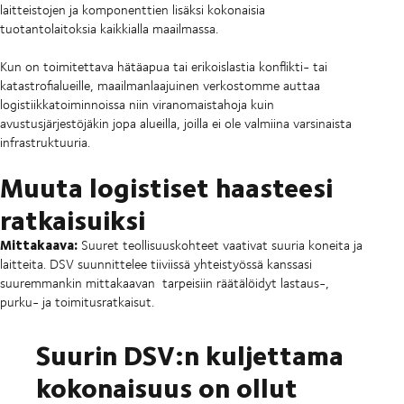
laitteistojen ja komponenttien lisäksi kokonaisia
tuotantolaitoksia kaikkialla maailmassa.
Kun on toimitettava hätäapua tai erikoislastia konflikti- tai
katastrofialueille, maailmanlaajuinen verkostomme auttaa
logistiikkatoiminnoissa niin viranomaistahoja kuin
avustusjärjestöjäkin jopa alueilla, joilla ei ole valmiina varsinaista
infrastruktuuria.
Muuta logistiset haasteesi
ratkaisuiksi
Mittakaava:
Suuret teollisuuskohteet vaativat suuria koneita ja
laitteita. DSV suunnittelee tiiviissä yhteistyössä kanssasi
suuremmankin mittakaavan tarpeisiin räätälöidyt lastaus-,
purku- ja toimitusratkaisut.
Suurin DSV:n kuljettama
kokonaisuus on ollut