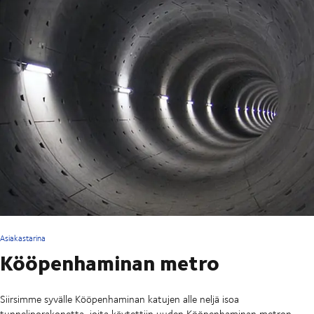
Asiakastarina
Kööpenhaminan metro
Siirsimme syvälle Kööpenhaminan katujen alle neljä isoa
tunneliporakonetta, joita käytettiin uuden Kööpenhaminan metron