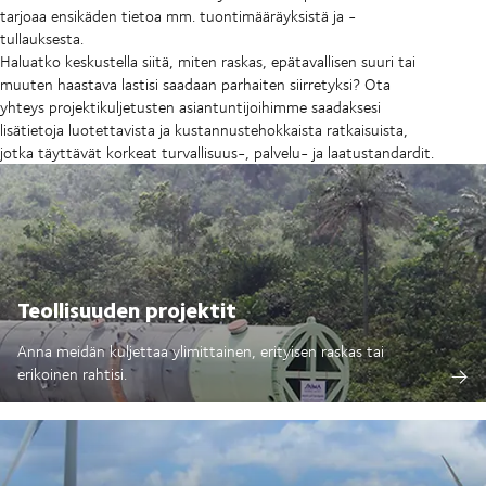
tarjoaa ensikäden tietoa mm. tuontimääräyksistä ja -
tullauksesta.
Haluatko keskustella siitä, miten raskas, epätavallisen suuri tai
muuten haastava lastisi saadaan parhaiten siirretyksi? Ota
yhteys projektikuljetusten asiantuntijoihimme saadaksesi
lisätietoja luotettavista ja kustannustehokkaista ratkaisuista,
jotka täyttävät korkeat turvallisuus-, palvelu- ja laatustandardit.
Teollisuuden projektit
Anna meidän kuljettaa ylimittainen, erityisen raskas tai
erikoinen rahtisi.