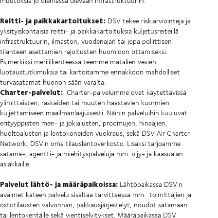
muutoksia jo olemassa olevaan infrastruktuuriin.
Reitti- ja paikkakartoitukset:
DSV tekee riskiarviointeja ja
yksityiskohtaisia reitti- ja paikkakartoituksia kuljetusreiteillä
infrastruktuurin, ilmaston, vuodenajan tai jopa poliittisen
tilanteen asettamien rajoitusten huomioon ottamiseksi.
Esimerkiksi meriliikenteessä teemme matalien vesien
luotaustutkimuksia tai kartoitamme ennakkoon mahdolliset
turvasatamat huonon sään varalta.
Charter-palvelut:
Charter-palvelumme ovat käytettävissä
ylimittaisten, raskaiden tai muuten haastavien kuormien
kuljettamiseen maailmanlaajuisesti. Näihin palveluihin kuuluvat
erityyppisten meri- ja jokialusten, proomujen, hinaajien,
huoltoalusten ja lentokoneiden vuokraus, sekä DSV Air Charter
Network, DSV:n oma tilauslentoverkosto. Lisäksi tarjoamme
satama-, agentti- ja miehityspalveluja mm. öljy- ja kaasualan
asiakkaille.
Palvelut lähtö- ja määräpaikoissa:
Lähtöpaikassa DSV:n
avaimet käteen palvelu sisältää tarvittaessa mm. toimittajien ja
ostotilausten valvonnan, pakkausjärjestelyt, noudot satamaan
tai lentokentälle sekä vientiselvitykset. Määräpaikassa DSV