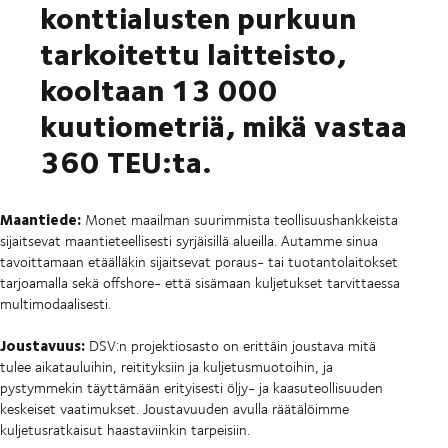
konttialusten purkuun
tarkoitettu laitteisto,
kooltaan 13 000
kuutiometriä, mikä vastaa
360 TEU:ta.
Maantiede:
Monet maailman suurimmista teollisuushankkeista
sijaitsevat maantieteellisesti syrjäisillä alueilla. Autamme sinua
tavoittamaan etäälläkin sijaitsevat poraus- tai tuotantolaitokset
tarjoamalla sekä offshore- että sisämaan kuljetukset tarvittaessa
multimodaalisesti.
Joustavuus:
DSV:n projektiosasto on erittäin joustava mitä
tulee aikatauluihin, reitityksiin ja kuljetusmuotoihin, ja
pystymmekin täyttämään erityisesti öljy- ja kaasuteollisuuden
keskeiset vaatimukset. Joustavuuden avulla räätälöimme
kuljetusratkaisut haastaviinkin tarpeisiin.