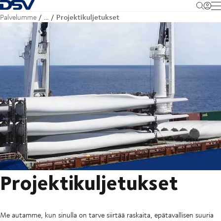
Takaisin kotisivulle
M
Projektikuljetukset
Palvelumme
…
Projektikuljetukset
Me autamme, kun sinulla on tarve siirtää raskaita, epätavallisen suuria