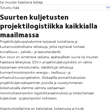
tai muuten haastavia lasteja
Tutustu lisää
Suurten kuljetusten
projektilogistiikka kaikkialla
maailmassa
Projektikuljetuspalvelumme tarjoavat luotettavia ja
kustannustehokkaita ratkaisuja, jotka täyttävät korkeat
turvallisuus-, palvelu- ja laatustandardit.
Kun sinun on siirrettävä raskaita, epätavallisen suuria tai muuten
haastavia lähetyksiä, DSV:n projektikuljetusyksikkö on valmis
tarjoamaan erikoistuneita, räätälöityjä ratkaisuja
kunnianhimoisimpiinkin energia-, teollisuus- ja
infrastruktuuriprojekteihin. Globaalilla ammattitaitoisten
projektikuljetuseksperttien joukolla ja vuosikymmenien
kokemuksella olemme valmiita vastaamaan
monimutkaisimpiinkin logistiikkavaatimuksiisi ja toteuttamaan
kuljetukset syrjäisimpiinkin kohteisiin.
Asiantuntijoillamme on tietotaitoa, kokemusta ja hyvät