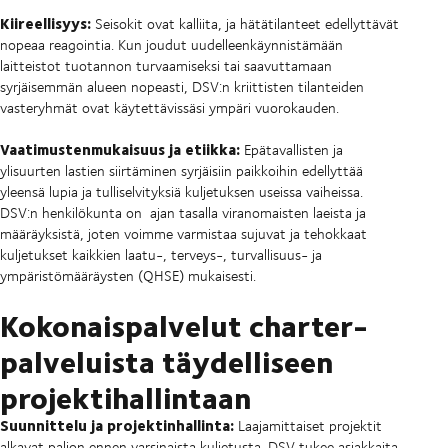
Kiireellisyys:
Seisokit ovat kalliita, ja hätätilanteet edellyttävät
nopeaa reagointia. Kun joudut uudelleenkäynnistämään
laitteistot tuotannon turvaamiseksi tai saavuttamaan
syrjäisemmän alueen nopeasti, DSV:n kriittisten tilanteiden
vasteryhmät ovat käytettävissäsi ympäri vuorokauden.
Vaatimustenmukaisuus ja etiikka:
Epätavallisten ja
ylisuurten lastien siirtäminen syrjäisiin paikkoihin edellyttää
yleensä lupia ja tulliselvityksiä kuljetuksen useissa vaiheissa.
DSV:n henkilökunta on ajan tasalla viranomaisten laeista ja
määräyksistä, joten voimme varmistaa sujuvat ja tehokkaat
kuljetukset kaikkien laatu-, terveys-, turvallisuus- ja
ympäristömääräysten (QHSE) mukaisesti.
Kokonaispalvelut charter-
palveluista täydelliseen
projektihallintaan
Suunnittelu ja projektinhallinta:
Laajamittaiset projektit
alkavat paljon ennen varsinaista kuljetusta. DSV tukee asiakkaita