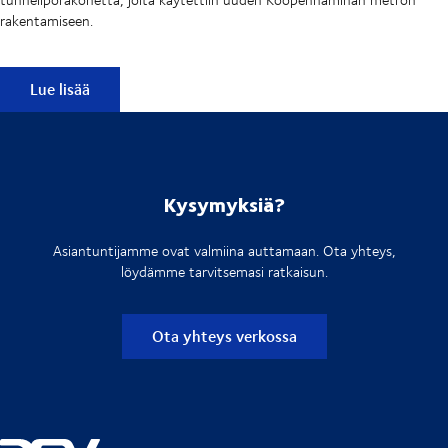
rakentamiseen.
Kööpenhaminan metro
Lue lisää
Kysymyksiä?
Asiantuntijamme ovat valmiina auttamaan. Ota yhteys,
löydämme tarvitsemasi ratkaisun.
Ota yhteys verkossa