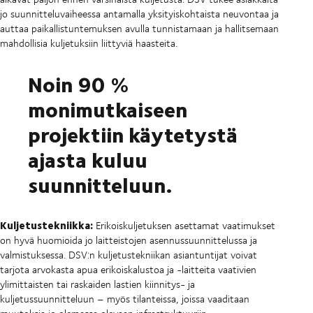
jo suunnitteluvaiheessa antamalla yksityiskohtaista neuvontaa ja
auttaa paikallistuntemuksen avulla tunnistamaan ja hallitsemaan
mahdollisia kuljetuksiin liittyviä haasteita.
Noin 90 %
monimutkaiseen
projektiin käytetystä
ajasta kuluu
suunnitteluun.
Kuljetustekniikka:
Erikoiskuljetuksen asettamat vaatimukset
on hyvä huomioida jo laitteistojen asennussuunnittelussa ja
valmistuksessa. DSV:n kuljetustekniikan asiantuntijat voivat
tarjota arvokasta apua erikoiskalustoa ja -laitteita vaativien
ylimittaisten tai raskaiden lastien kiinnitys- ja
kuljetussuunnitteluun – myös tilanteissa, joissa vaaditaan