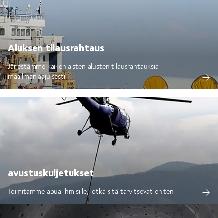
Aluksen tilausrahtaus
Järjestämme kaikenlaisten alusten tilausrahtauksia
maailmanlaajuisesti
avustuskuljetukset
Toimitamme apua ihmisille, jotka sitä tarvitsevat eniten