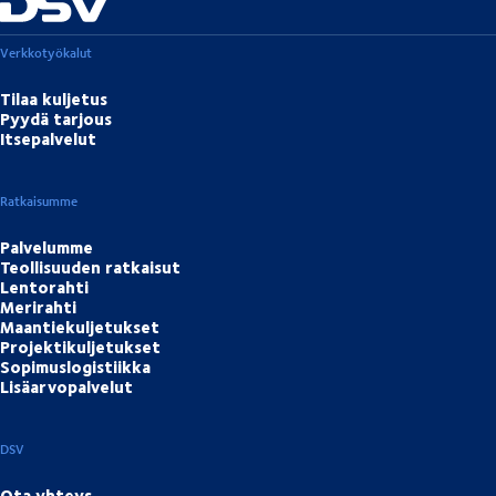
Verkkotyökalut
Tilaa kuljetus
Pyydä tarjous
Itsepalvelut
Ratkaisumme
Palvelumme
Teollisuuden ratkaisut
Lentorahti
Merirahti
Maantiekuljetukset
Projektikuljetukset
Sopimuslogistiikka
Lisäarvopalvelut
DSV
Ota yhteys