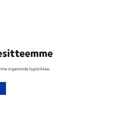
 esitteemme
me organisoida logistiikkasi.
tteemme