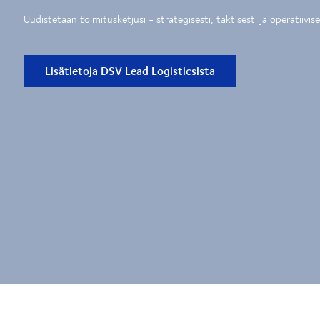
Uudistetaan toimitusketjusi - strategisesti, taktisesti ja operatiivise
Lisätietoja DSV Lead Logisticsista