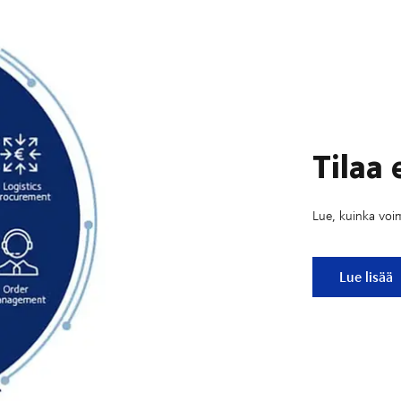
Tilaa
Lue, kuinka voim
Tilaa esi
Lue lisää