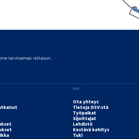
me tarvitsemasi ratkaisun.
DSV
Ota yhteys
atkaisut
Tietoja DSV:stä
Työpaikat
Sijoittajat
ukset
Lehdistö
tukset
Kestävä kehitys
ikka
Tuki