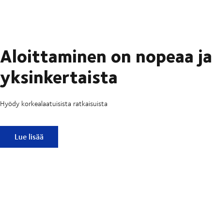
Aloittaminen on nopeaa ja
yksinkertaista
Hyödy korkealaatuisista ratkaisuista
Aloittaminen on nopeaa ja yksinkertaista
Lue lisää