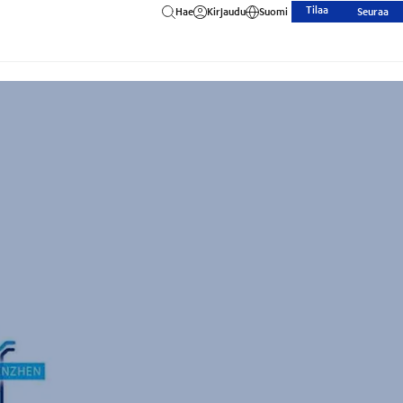
Tilaa
Hae
Kirjaudu
Suomi
Seuraa