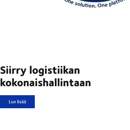
Siirry logistiikan
kokonaishallintaan
Siirry logistiikan kokonaishallintaan
Lue lisää