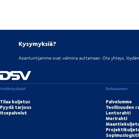
Kysymyksiä?
Asiantuntijamme ovat valmiina auttamaan. Ota yhteys, löydäm
Verkkotyökalut
Ratkaisumme
Tilaa kuljetus
Palvelumme
Pyydä tarjous
Teollisuuden r
Itsepalvelut
Lentorahti
Merirahti
Maantiekuljet
Projektikulje
Sopimuslogisti