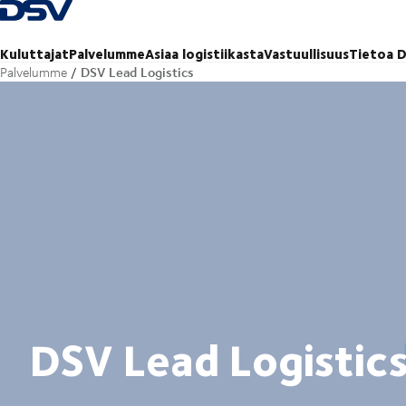
Takaisin kotisivulle
Kuluttajat
Palvelumme
Asiaa logistiikasta
Vastuullisuus
Tietoa D
DSV Lead Logistics
Palvelumme
DSV Lead Logistic