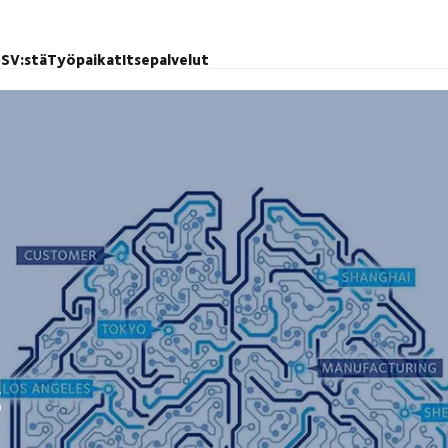
SV:stä
Työpaikat
Itsepalvelut
s