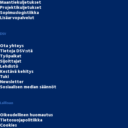
Maantiekuljetukset
Projektikuljetukset
Sopimuslogistiikka
Lisäarvopalvelut
DSV
Ota yhteys
Tietoja DSV:stä
Työpaikat
Sijoittajat
Lehdistö
Kestävä kehitys
Tuki
Newsletter
Sosiaalisen median säännöt
Laillisuus
Oikeudellinen huomautus
Tietosuojapolitiikka
Cookies