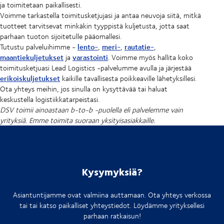
ja toimitetaan paikallisesti.
Voimme tarkastella toimitusketjujasi ja antaa neuvoja siitä, mitkä
tuotteet tarvitsevat minkäkin tyyppistä kuljetusta, jotta saat
parhaan tuoton sijoitetulle pääomallesi.
lento-
meri-
rautatie-
Tutustu palveluihimme -
,
,
,
maantiekuljetukset
varastointi
ja
. Voimme myös hallita koko
toimitusketjuasi Lead Logistics -palvelumme avulla ja järjestää
erikoiskuljetukset
kaikille tavallisesta poikkeaville lähetyksillesi.
Ota yhteys meihin, jos sinulla on kysyttävää tai haluat
keskustella logistiikkatarpeistasi.
DSV toimii ainoastaan b-to-b -puolella eli palvelemme vain
yrityksiä. Emme toimita suoraan yksityisasiakkaille.
Kysymyksiä?
Asiantuntijamme ovat valmiina auttamaan. Ota yhteys verkossa
tai tai katso paikalliset yhteystiedot. Löydämme yrityksellesi
parhaan ratkaisun!