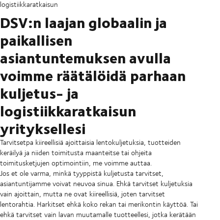
logistiikkaratkaisun
DSV:n laajan globaalin ja
paikallisen
asiantuntemuksen avulla
voimme räätälöidä parhaan
kuljetus- ja
logistiikkaratkaisun
yrityksellesi
Tarvitsetpa kiireellisiä ajoittaisia lentokuljetuksia, tuotteiden
keräilyä ja niiden toimitusta maanteitse tai ohjeita
toimitusketjujen optimointiin, me voimme auttaa.
Jos et ole varma, minkä tyyppistä kuljetusta tarvitset,
asiantuntijamme voivat neuvoa sinua. Ehkä tarvitset kuljetuksia
vain ajoittain, mutta ne ovat kiireellisiä, joten tarvitset
lentorahtia. Harkitset ehkä koko rekan tai merikontin käyttöä. Tai
ehkä tarvitset vain lavan muutamalle tuotteellesi, jotka kerätään