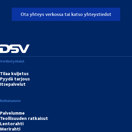
Ota yhteys verkossa tai katso yhteystiedot
Verkkotyökalut
Tilaa kuljetus
Pyydä tarjous
Itsepalvelut
Ratkaisumme
Palvelumme
Teollisuuden ratkaisut
Lentorahti
Merirahti