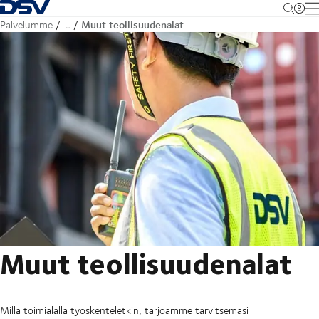
Takaisin kotisivulle
M
Muut teollisuudenalat
Palvelumme
…
Muut teollisuudenalat
Millä toimialalla työskenteletkin, tarjoamme tarvitsemasi