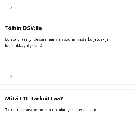
Töihin DSV:lle
Edistä uraasi yhdessä maailman suurimmista kuljetus- ja
logistiikkayrityksistä.
Mitä LTL tarkoittaa?
Tutustu sanastoomme ja opi alan yleisimmät termit.