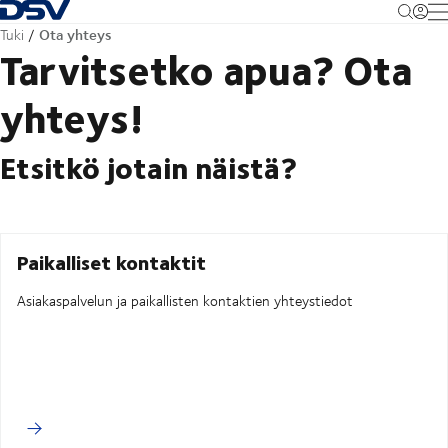
Takaisin kotisivulle
M
Ota yhteys
Tuki
Tarvitsetko apua? Ota
yhteys!
Etsitkö jotain näistä?
Paikalliset kontaktit
Asiakaspalvelun ja paikallisten kontaktien yhteystiedot