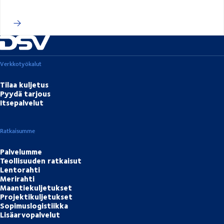
Verkkotyökalut
Tilaa kuljetus
Pyydä tarjous
Itsepalvelut
Ratkaisumme
Palvelumme
Teollisuuden ratkaisut
Lentorahti
Merirahti
Maantiekuljetukset
Projektikuljetukset
Sopimuslogistiikka
Lisäarvopalvelut