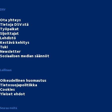
DSV
Ota yhteys
Tietoja DSV:stä
Työpaikat
Sijoittajat
Lehdistö
Kestävä kehitys
Tuki
Newsletter
Sosiaalisen median säännöt
Laillisuus
Oikeudellinen huomautus
Tietosuojapolitiikka
Cookies
Yleiset ehdot
Seuraa meitä