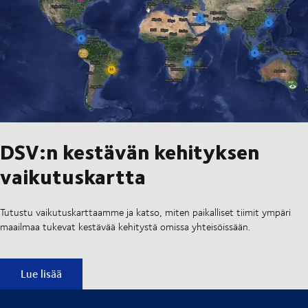
DSV:n kestävän kehityksen
vaikutuskartta
Tutustu vaikutuskarttaamme ja katso, miten paikalliset tiimit ympäri
maailmaa tukevat kestävää kehitystä omissa yhteisöissään.
DSV:n kestävän kehityksen vaikutuskartta
Lue lisää