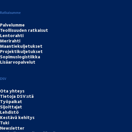
Ratkaisumme
Palvelumme
Teollisuuden ratkaisut
Lentorahti
Merirahti
Maantiekuljetukset
Projektikuljetukset
Sopimuslogistiikka
Lisäarvopalvelut
DSV
Ota yhteys
Tietoja DSV:stä
Työpaikat
Sijoittajat
Lehdistö
Kestävä kehitys
Tuki
Newsletter