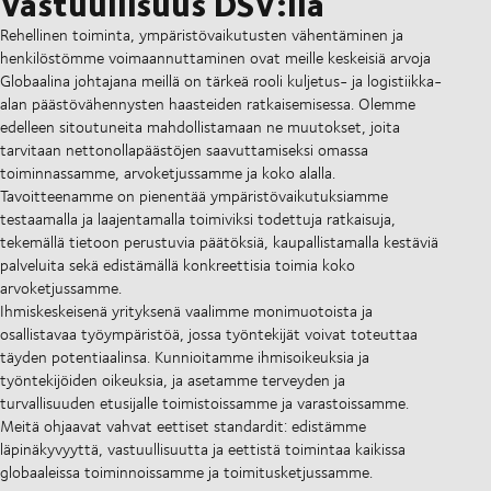
Vastuullisuus DSV:llä
Rehellinen toiminta, ympäristövaikutusten vähentäminen ja
henkilöstömme voimaannuttaminen ovat meille keskeisiä arvoja
Globaalina johtajana meillä on tärkeä rooli kuljetus- ja logistiikka-
alan päästövähennysten haasteiden ratkaisemisessa. Olemme
edelleen sitoutuneita mahdollistamaan ne muutokset, joita
tarvitaan nettonollapäästöjen saavuttamiseksi omassa
toiminnassamme, arvoketjussamme ja koko alalla.
Tavoitteenamme on pienentää ympäristövaikutuksiamme
testaamalla ja laajentamalla toimiviksi todettuja ratkaisuja,
tekemällä tietoon perustuvia päätöksiä, kaupallistamalla kestäviä
palveluita sekä edistämällä konkreettisia toimia koko
arvoketjussamme.
Ihmiskeskeisenä yrityksenä vaalimme monimuotoista ja
osallistavaa työympäristöä, jossa työntekijät voivat toteuttaa
täyden potentiaalinsa. Kunnioitamme ihmisoikeuksia ja
työntekijöiden oikeuksia, ja asetamme terveyden ja
turvallisuuden etusijalle toimistoissamme ja varastoissamme.
Meitä ohjaavat vahvat eettiset standardit: edistämme
läpinäkyvyyttä, vastuullisuutta ja eettistä toimintaa kaikissa
globaaleissa toiminnoissamme ja toimitusketjussamme.