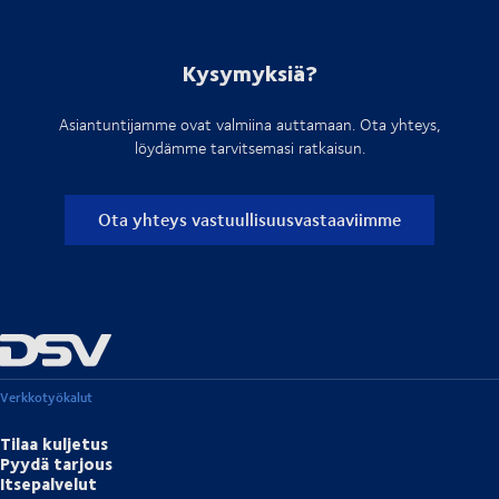
Kysymyksiä?
Asiantuntijamme ovat valmiina auttamaan. Ota yhteys,
löydämme tarvitsemasi ratkaisun.
Ota yhteys vastuullisuusvastaaviimme
Verkkotyökalut
Tilaa kuljetus
Pyydä tarjous
Itsepalvelut