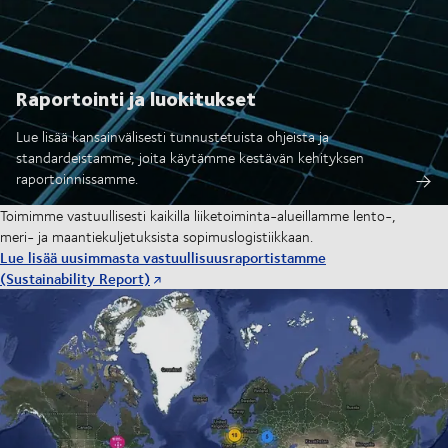
Raportointi ja luokitukset
Lue lisää kansainvälisesti tunnustetuista ohjeista ja
standardeistamme, joita käytämme kestävän kehityksen
raportoinnissamme.
Toimimme vastuullisesti kaikilla liiketoiminta-alueillamme lento-,
meri- ja maantiekuljetuksista sopimuslogistiikkaan.
Lue lisää uusimmasta vastuullisuusraportistamme
(Sustainability Report)