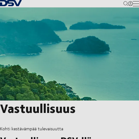
Takaisin kotisivulle
M
Vastuullisuus
Kohti kestävämpää tulevaisuutta