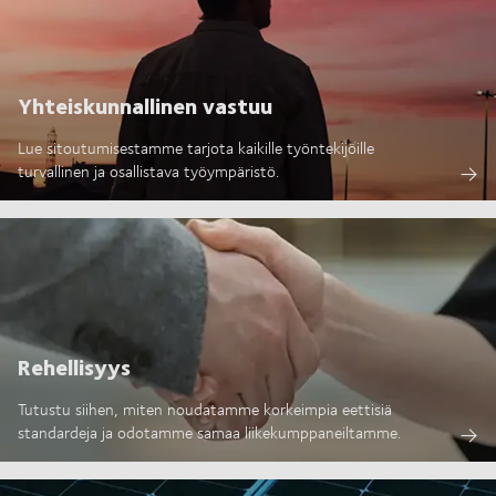
Yhteiskunnallinen vastuu
Lue sitoutumisestamme tarjota kaikille työntekijöille
turvallinen ja osallistava työympäristö.
Rehellisyys
Tutustu siihen, miten noudatamme korkeimpia eettisiä
standardeja ja odotamme samaa liikekumppaneiltamme.