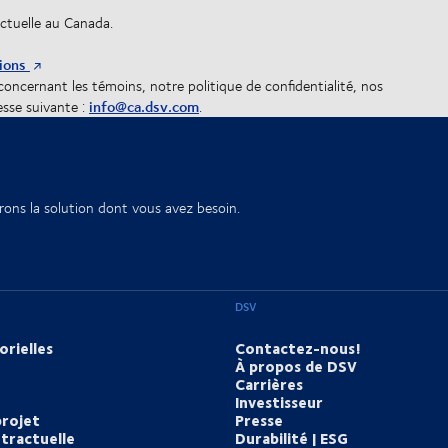
actuelle au Canada.
ions
oncernant les témoins, notre politique de confidentialité, nos
info@ca.dsv.com
esse suivante :
.
rons la solution dont vous avez besoin.
DSV
orielles
Contactez-nous!
À propos de DSV
Carrières
Investisseur
projet
Presse
tractuelle
Durabilité | ESG