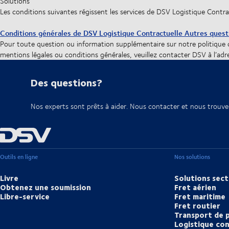
Solutions
Les conditions suivantes régissent les services de DSV Logistique Contr
Conditions générales de DSV Logistique Contractuelle
Autres quest
Pour toute question ou information supplémentaire sur notre politique c
mentions légales ou conditions générales, veuillez contacter DSV à l’adr
Des questions?
Nos experts sont prêts à aider. Nous contacter et nous trouve
Outils en ligne
Nos solutions
Livre
Solutions sect
Obtenez une soumission
Fret aérien
Libre-service
Fret maritime
Fret routier
Transport de 
Logistique con