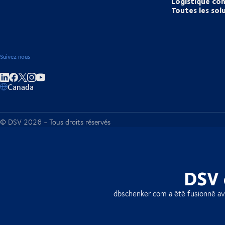
Logistique con
Toutes les sol
Suivez nous
Partager sur linkedIn
Partager sur Facebook
Partager sur Instagram
Partager sur Youtube
Canada
© DSV 2026 - Tous droits réservés
DSV 
dbschenker.com a été fusionné a