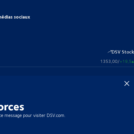
médias sociaux
DSV Stock
1353,00
/
+19,5
▴
orces
ce message pour visiter DSV.com.