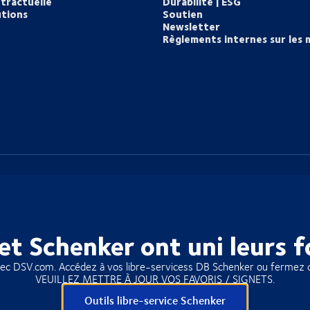
tractuelle
Durabilité | ESG
utions
Soutien
Newsletter
Règlements internes sur les 
et Schenker ont uni leurs f
vec DSV.com. Accédez à vos libre-servicess DB Schenker ou fermez 
VEUILLEZ METTRE À JOUR VOS FAVORIS / SIGNETS.
Outils libre-service Schenker