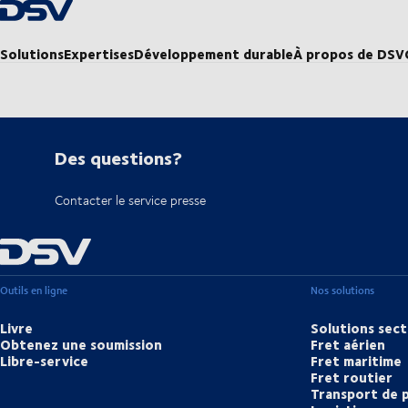
Retour à la page d'accueil
Solutions
Expertises
Développement durable
À propos de DSV
Des questions?
Contacter le service presse
Outils en ligne
Nos solutions
Livre
Solutions sect
Obtenez une soumission
Fret aérien
Libre-service
Fret maritime
Fret routier
Transport de 