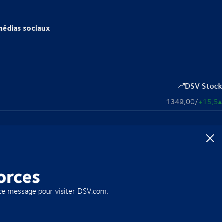
médias sociaux
DSV Stock
1349,00
/
+15,5
▴
orces
ce message pour visiter DSV.com.