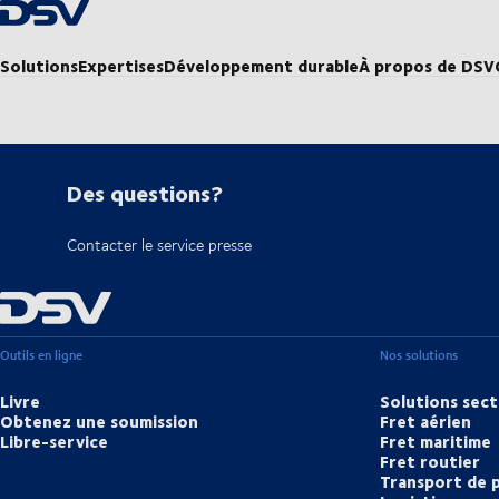
Retour à la page d'accueil
Solutions
Expertises
Développement durable
À propos de DSV
Des questions?
Contacter le service presse
Outils en ligne
Nos solutions
Livre
Solutions sect
Obtenez une soumission
Fret aérien
Libre-service
Fret maritime
Fret routier
Transport de 