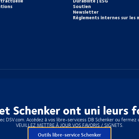
tractuelle
Durabilité | ESG
utions
Soutien
Newsletter
Règlements internes sur les 
et Schenker ont uni leurs f
vec DSV.com. Accédez à vos libre-servicess DB Schenker ou fermez 
VEUILLEZ METTRE À JOUR VOS FAVORIS / SIGNETS.
Outils libre-service Schenker