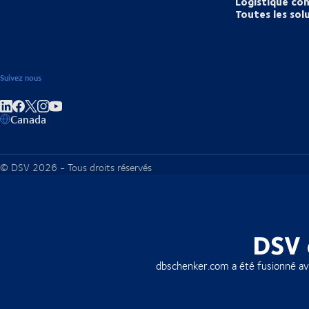
Logistique con
Toutes les sol
Suivez nous
Partager sur linkedIn
Partager sur Facebook
Partager sur Instagram
Partager sur Youtube
Canada
© DSV 2026 - Tous droits réservés
DSV 
dbschenker.com a été fusionné a