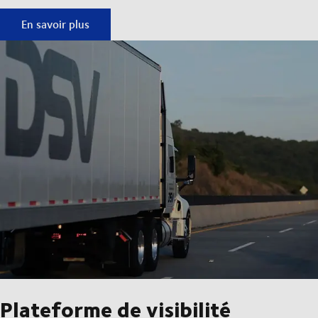
Drones cargo en mer
En savoir plus
Plateforme de visibilité