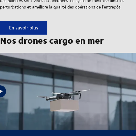
des palettes sont vides ou occupées. Le système minimise ainsi les
perturbations et améliore la qualité des opérations de l'entrepôt.
Drones d'inventaire autonomes
En savoir plus
Nos drones cargo en mer
Découvrez comment fonctionnent nos drones cargo en mer