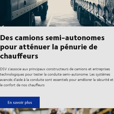
Des camions semi-autonomes
pour atténuer la pénurie de
chauffeurs
DSV s'associe aux principaux constructeurs de camions et entreprises
technologiques pour tester la conduite semi-autonome. Les systèmes
avancés d’aide à la conduite sont essentiels pour améliorer la sécurité et
le confort de nos chauffeurs
Des camions semi-autonomes pour atténuer la pénurie de 
En savoir plus