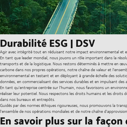
Durabilité ESG | DSV
Agir avec intégrité tout en réduisant notre impact environnemental et e
En tant que leader mondial, nous jouons un rôle important dans la résolu
transports et de la logistique. Nous restons déterminés à mettre en œuv
carbone dans nos propres opérations, notre chaîne de valeur et l'ensemb
environnemental en testant et en déployant à grande échelle des solutio
données, en commercialisant des services durables et en impulsant des a
En tant qu'entreprise centrée sur l'humain, nous favorisons un environne
réaliser leur potentiel. Nous respectons les droits humains et les droits de
dans nos bureaux et entrepôts.
Guidés par des normes éthiques rigoureuses, nous promouvons la transpa
l'ensemble de nos opérations mondiales et de notre chaîne d'approvisi
En savoir plus sur la façon 