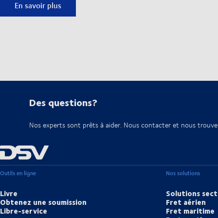
Carte d’engagement en matière de durabilité DSV
En savoir plus
Des questions?
Nos experts sont prêts à aider. Nous contacter et nous trouve
Outils en ligne
Nos solutions
Livre
Solutions sect
Obtenez une soumission
Fret aérien
Libre-service
Fret maritime