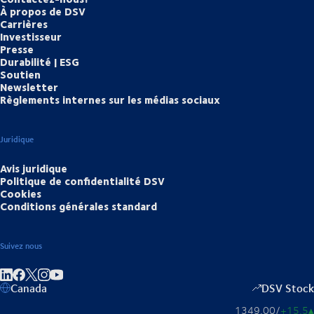
À propos de DSV
Carrières
Investisseur
Presse
Durabilité | ESG
Soutien
Newsletter
Règlements internes sur les médias sociaux
Juridique
Avis juridique
Politique de confidentialité DSV
Cookies
Conditions générales standard
Suivez nous
Partager sur linkedIn
Partager sur Facebook
Partager sur Instagram
Partager sur Youtube
Canada
DSV Stock
1349,00
/
+15,5
▴