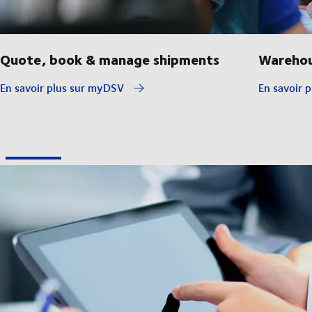
Quote, book & manage shipments
Warehou
En savoir plus sur myDSV
En savoir p