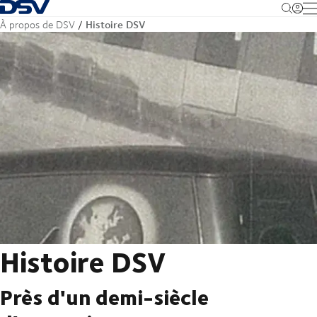
Retour à la page d'accueil
M
Histoire DSV
À propos de DSV
Histoire DSV
Près d'un demi-siècle