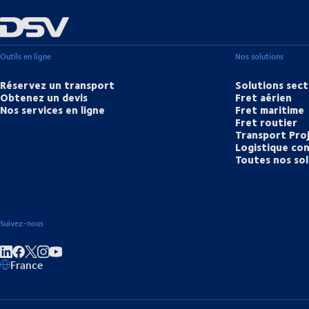
Outils en ligne
Nos solutions
Réservez un transport
Solutions sect
Obtenez un devis
Fret aérien
Nos services en ligne
Fret maritime
Fret routier
Transport Pro
Logistique con
Toutes nos so
Suivez-nous
Partager sur linkedIn
Partager sur Facebook
Partager sur Instagram
Partager sur Youtube
France