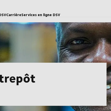
 DSV
Carrière
Services en ligne DSV
trepôt