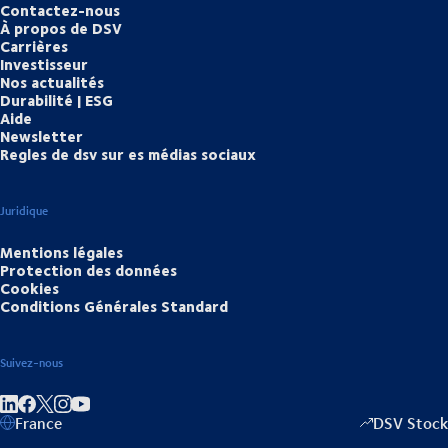
Contactez-nous
À propos de DSV
Carrières
Investisseur
Nos actualités
Durabilité | ESG
Aide
Newsletter
Regles de dsv sur es médias sociaux
Juridique
Mentions légales
Protection des données
Cookies
Conditions Générales Standard
Suivez-nous
Partager sur linkedIn
Partager sur Facebook
Partager sur Instagram
Partager sur Youtube
France
DSV Stock