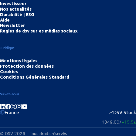
Investisseur
Nos actualités
Durabilité | ESG
Aide
Newsletter
Regles de dsv sur es médias sociaux
Juridique
Mentions légales
Protection des données
Cookies
Conditions Générales Standard
Suivez-nous
Partager sur linkedIn
Partager sur Facebook
Partager sur Instagram
Partager sur Youtube
France
DSV Stock
1349,00
/
+15,5
▴
© DSV 2026 - Tous droits réservés