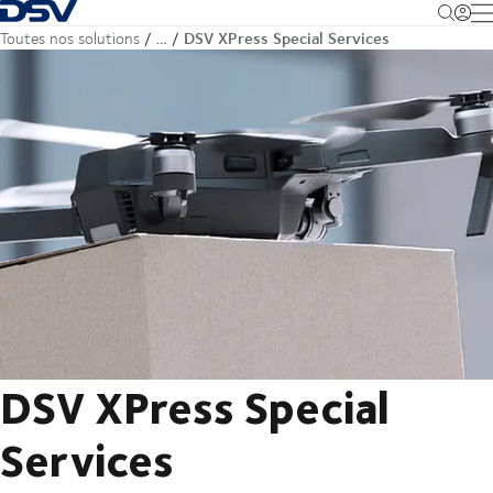
Retour à la page d'accueil
M
DSV XPress Special Services
Toutes nos solutions
…
DSV XPress Special
Services