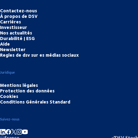
Contactez-nous
À propos de DSV
Carrières
Investisseur
Nos actualités
Durabilité | ESG
Aide
Newsletter
Regles de dsv sur es médias sociaux
Juridique
Mentions légales
Protection des données
Cookies
Conditions Générales Standard
Suivez-nous
Partager sur linkedIn
Partager sur Facebook
Partager sur Instagram
Partager sur Youtube
France
DSV Stock