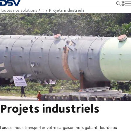
Retour à la page d'accueil
M
Projets industriels
Toutes nos solutions
…
Projets industriels
Laissez-nous transporter votre cargaison hors gabarit, lourde ou