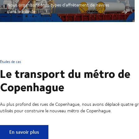
Nous organisons tous types d'affrètement de navires
dans le monde
Études de cas
Le transport du métro de
Copenhague
Au plus profond des rues de Copenhague, nous avons déplacé quatre gr
utilisés pour construire le nouveau métro de Copenhague.
Le transport du métro de Copenhague
En savoir plus