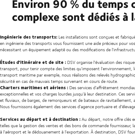
Environ 90 % du temps c
complexe sont dédiés à l
Ingénierie des transports:
Les installations sont conçues et fabriqu
en ingénierie des transports vous fournissent une aide précieux pour v
nécessitant un équipement adapté ou des modifications de l'infrastructu
Études d'itinéraire et de site :
DSV organise l'évaluation des risques 
transport, pour tenir compte des limites qu'imposent l'environnement, le
transport maritime par exemple, nous réalisons des relevés hydrographi
sécurité en cas de mauvais temps survenant en cours de route.
Charters maritimes et aériens :
Des services d'affrètement mondiau
exceptionnelles et vos charges lourdes jusqu'à leur destination. Ces se
et fluviaux, de barges, de remorqueurs et de bateaux de ravitaillement, a
Nous fournissons également des services d'agence portuaire et d'élevage a
Services au départ et à destination :
Au départ, notre offre clés e
telles que la gestion des ventes et des bons de commande fournisseur, la co
à l'aéroport et le dédouanement à l'exportation. À destination, DSV fou