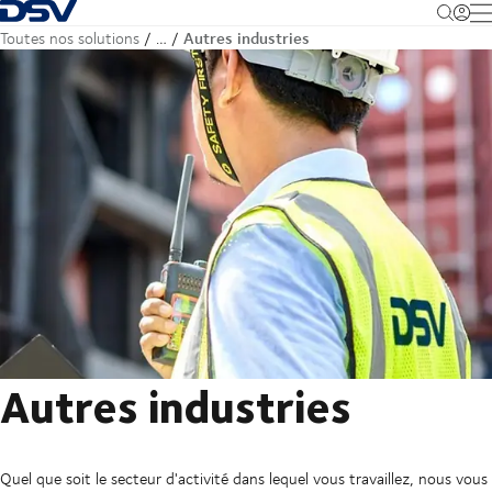
Retour à la page d'accueil
M
Autres industries
Toutes nos solutions
…
Autres industries
Quel que soit le secteur d'activité dans lequel vous travaillez, nous vous