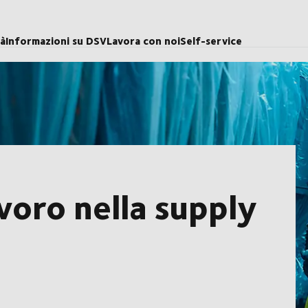
tà
Informazioni su DSV
Lavora con noi
Self-service
voro nella supply