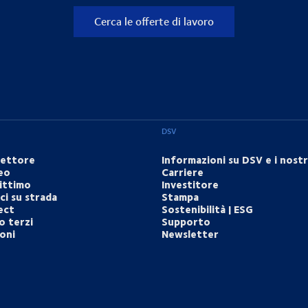
Cerca le offerte di lavoro
DSV
settore
Informazioni su DSV e i nostri
eo
Carriere
ittimo
Investitore
i su strada
Stampa
ect
Sostenibilità | ESG
o terzi
Supporto
ioni
Newsletter