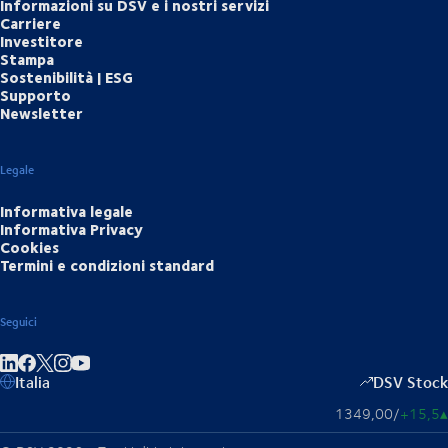
Informazioni su DSV e i nostri servizi
Carriere
Investitore
Stampa
Sostenibilità | ESG
Supporto
Newsletter
Legale
Informativa legale
Informativa Privacy
Cookies
Termini e condizioni standard
Seguici
Condividi su LinkedIn
Condividi su Facebook
Condividi su Instagram
Condividi su YouTube
Italia
DSV Stock
1349,00
/
+15,5
▴