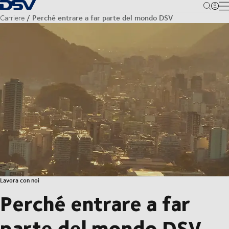
Torna alla pagina iniziale
M
Perché entrare a far parte del mondo DSV
Carriere
Lavora con noi
Perché entrare a far
parte del mondo DSV