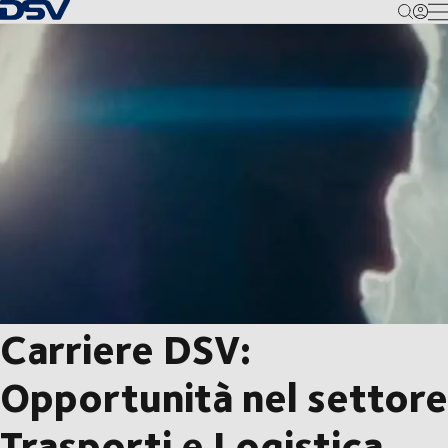
Torna alla pagina iniziale
M
Carriere DSV:
Opportunità nel settore
Trasporti e Logistica