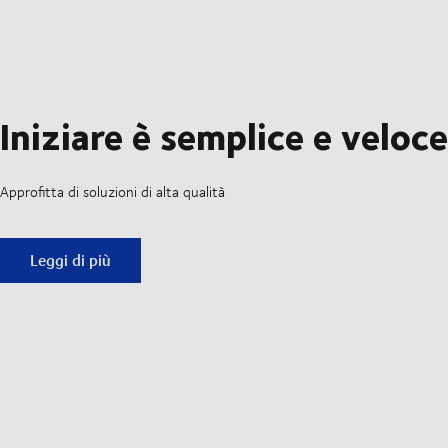
Iniziare è semplice e veloce
Approfitta di soluzioni di alta qualità
Iniziare è semplice e veloce
Leggi di più