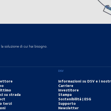
la soluzione di cui hai bisogno.
DSV
settore
Informazioni su DSV e i nostri
eo
Carriere
ittimo
Investitore
i su strada
Stampa
ect
Sostenibilità | ESG
o terzi
Supporto
ioni
Newsletter