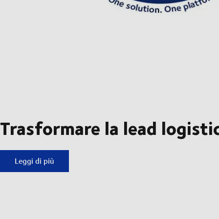
Trasformare la lead logisti
Trasformare la lead logistics
Leggi di più