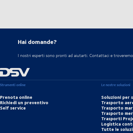
Hai domande?
I nostri esperti sono pronti ad aiutarti. Contattaci e troveremo 
Strumenti online
Le nostre soluzioni
Prenota online
Soluzioni per 
Richiedi un preventivo
Trasporto aer
Self service
Trasporto mar
Trasporto merc
Trasporti Proj
Logistica cont
Tutte le soluz