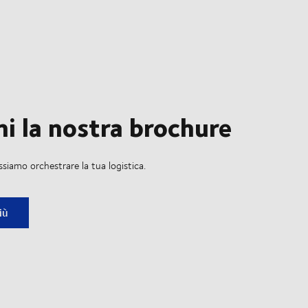
ni la nostra brochure
siamo orchestrare la tua logistica.
a nostra brochure
iù