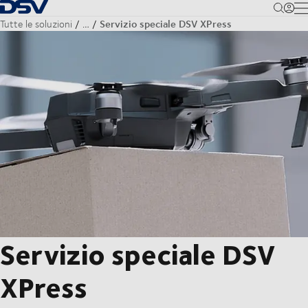
Torna alla pagina iniziale
M
Servizio speciale DSV XPress
Tutte le soluzioni
…
Servizio speciale DSV
XPress