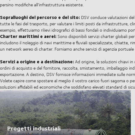
persino modifiche all'infrastruttura esistente.
Sopralluoghi del percorso e del sito:
DSV conduce valutazioni del r
tutte le fasi del trasporto, per valutare i limiti posti da infrastrutture, c
esempio, effettuiamo rilievi idrografici di bassi fondali o individuiamo por
Charter marittimi e aerei:
Sono disponibili servizi charter globali pe
includono il noleggio di navi marittime e fluviali specializzate, chiatte, 
un network aereo di charter. Forniamo anche servizi di agenzia portuale pe
Servizi a origine e a destinazione:
Ad origine, le soluzioni chiavi in
ordini di acquisto e del fornitore, raccolta, smistamento, imballaggio i
esportazione. A destino, DSV fornisce informazioni immediate sulle nor
Volete capire come spostare al meglio il vostro carico fuori sagoma o pesa
soluzioni affidabili ed economiche che soddisfano elevati standard di sicu
Progetti industriali