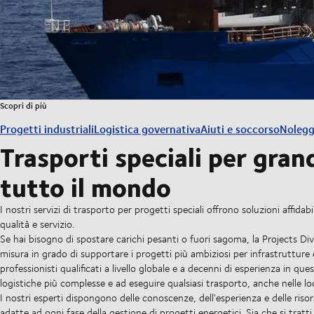
Scopri di più
Progetti industriali
Logistica governativa
Aiuti e soccorso
Nolegg
Trasporti speciali per gra
tutto il mondo
I nostri servizi di trasporto per progetti speciali offrono soluzioni affidab
qualità e servizio.
Se hai bisogno di spostare carichi pesanti o fuori sagoma, la Projects Div
misura in grado di supportare i progetti più ambiziosi per infrastrutture e
professionisti qualificati a livello globale e a decenni di esperienza in qu
logistiche più complesse e ad eseguire qualsiasi trasporto, anche nelle lo
I nostri esperti dispongono delle conoscenze, dell'esperienza e delle ris
adatte ad ogni fase della gestione di progetti energetici. Sia che si tratti