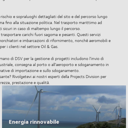
ischio e sopraluoghi dettagliati del sito e del percorso lungo
lima fino alla situazione politica. Nel trasporto marittimo ad
ti sicuri in caso di maltempo lungo il percorso.
r trasportare carichi fuori sagoma e pesanti. Questi servizi
rimorchiatori e imbarcazioni di rifornimento, nonché aeromobili e
r i clienti nel settore Oil & Gas.
 mano di DSV per la gestione di progetti includono l'invio di
ndustriale, consegna al porto o all'aeroporto e sdoganamento in
mative di importazione e sullo sdoganamento.
nte? Rivolgetevi ai nostri esperti della Projects Division per
rezza, prestazione e qualità.
Energia rinnovabile