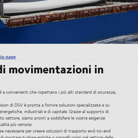
io nave
ndi movimentazioni in
ili e convenienti che rispettano i più alti standard di sicurezza,
ision di DSV è pronta a fornire soluzioni specializzate e su
nergetiche, industriali e di capitale. Grazie al supporto di
esto settore, siamo pronti a soddisfare le vostre esigenze
calità più remote.
orse necessarie per creare soluzioni di trasporto end-to-end
 di spostare turbine eoliche o pannelli solari nel settore delle