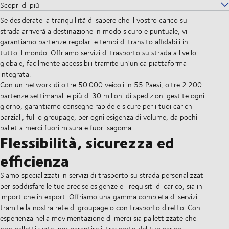
Scopri di più
Se desiderate la tranquillità di sapere che il vostro carico su
strada arriverà a destinazione in modo sicuro e puntuale, vi
garantiamo partenze regolari e tempi di transito affidabili in
tutto il mondo. Offriamo servizi di trasporto su strada a livello
globale, facilmente accessibili tramite un'unica piattaforma
integrata.
Con un network di oltre 50.000 veicoli in 55 Paesi, oltre 2.200
partenze settimanali e più di 30 milioni di spedizioni gestite ogni
giorno, garantiamo consegne rapide e sicure per i tuoi carichi
parziali, full o groupage, per ogni esigenza di volume, da pochi
pallet a merci fuori misura e fuori sagoma.
Flessibilità, sicurezza ed
efficienza
Siamo specializzati in servizi di trasporto su strada personalizzati
per soddisfare le tue precise esigenze e i requisiti di carico, sia in
import che in export. Offriamo una gamma completa di servizi
tramite la nostra rete di groupage o con trasporto diretto. Con
esperienza nella movimentazione di merci sia pallettizzate che
non pallettizzate, per garantire il trasporto del tuo carico.