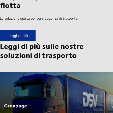
flotta
La soluzione giusta per ogni esigenza di trasporto
Scopri le specifiche della nostra flotta
Leggi di più
Leggi di più sulle nostre
soluzioni di trasporto
Groupage