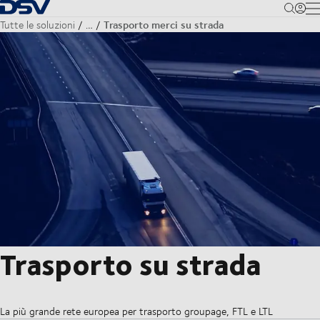
Torna alla pagina iniziale
M
Trasporto merci su strada
Tutte le soluzioni
…
Trasporto su strada
La più grande rete europea per trasporto groupage, FTL e LTL