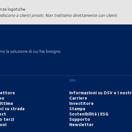
nze logistiche.
iscono a clienti privati. Non trattiamo direttamente con clienti
mo la soluzione di cui hai bisogno.
DSV
settore
Informazioni su DSV e i nostri
eo
Carriere
ittimo
Investitore
i su strada
Stampa
ect
Sostenibilità | ESG
o terzi
Supporto
ioni
Newsletter