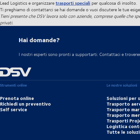
trasporti speciali
Lead Logistics e organizzare
per qualcosa di insolito.
Ti preghiamo di contattarci se hai domande o vuoi discutere le tue esige
Tieni presente che DSV lavora solo con aziende, comprese quelle che sped
privati.
Hai domande?
I nostri esperti sono pronti a supportarti. Contattaci e trovere
Strumenti online
Le nostre soluzioni
Prenota online
Soluzioni per 
Richiedi un preventivo
Trasporto aer
Self service
Trasporto mar
Trasporto merc
Trasporti Proj
Logistica cont
Tutte le soluz