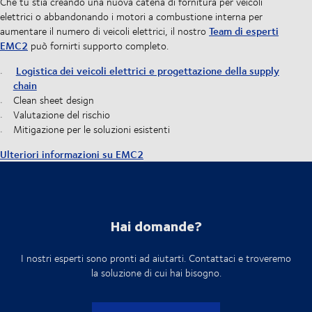
Che tu stia creando una nuova catena di fornitura per veicoli
elettrici o abbandonando i motori a combustione interna per
Team di esperti
aumentare il numero di veicoli elettrici, il nostro
EMC2
può fornirti supporto completo.
Logistica dei veicoli elettrici e progettazione della supply
chain
Clean sheet design
Valutazione del rischio
Mitigazione per le soluzioni esistenti
Ulteriori informazioni su EMC2
Hai domande?
I nostri esperti sono pronti ad aiutarti. Contattaci e troveremo
la soluzione di cui hai bisogno.