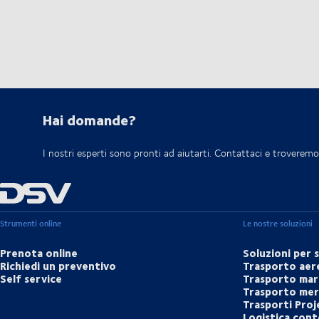
Hai domande?
I nostri esperti sono pronti ad aiutarti. Contattaci e troveremo 
Strumenti online
Le nostre soluzioni
Prenota online
Soluzioni per 
Richiedi un preventivo
Trasporto aer
Self service
Trasporto mar
Trasporto merc
Trasporti Proj
Logistica cont