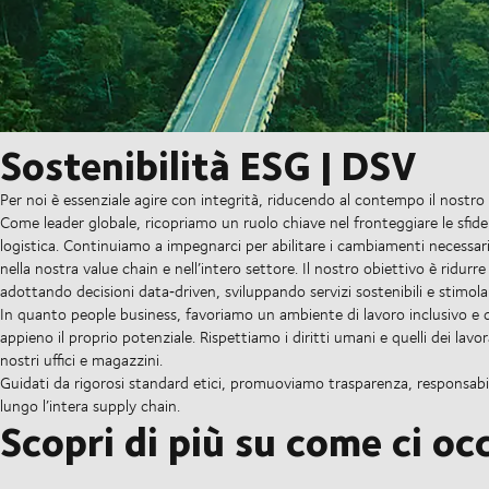
Sostenibilità ESG | DSV
Per noi è essenziale agire con integrità, riducendo al contempo il nostr
Come leader globale, ricopriamo un ruolo chiave nel fronteggiare le sfide 
logistica. Continuiamo a impegnarci per abilitare i cambiamenti necessari
nella nostra value chain e nell’intero settore. Il nostro obiettivo è ridur
adottando decisioni data‑driven, sviluppando servizi sostenibili e stimola
In quanto people business, favoriamo un ambiente di lavoro inclusivo e 
appieno il proprio potenziale. Rispettiamo i diritti umani e quelli dei lavo
nostri uffici e magazzini.
Guidati da rigorosi standard etici, promuoviamo trasparenza, responsabil
lungo l’intera supply chain.
Scopri di più su come ci oc