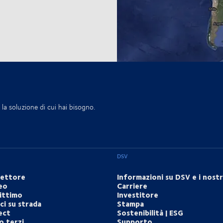
la soluzione di cui hai bisogno.
DSV
settore
Informazioni su DSV e i nostri
eo
Carriere
ittimo
Investitore
i su strada
Stampa
ect
Sostenibilità | ESG
o terzi
Supporto