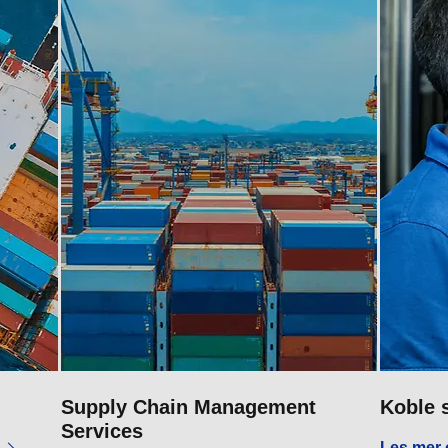
Supply Chain Management
Koble 
Services
Les mer 