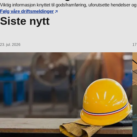
Viktig informasjon knyttet til godsframføring, uforutsette hendelser og
Følg våre driftsmeldinger
Siste nytt
23. jul. 2026
17