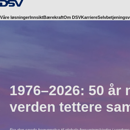
Tilbake til hjemmesiden
Våre løsninger
Innsikt
Bærekraft
Om DSV
Karriere
Selvbetjeningsv
1976–2026: 50 år 
verden tettere s
Fra den spede begynnelse til globale forsyningskjeder i verdensk