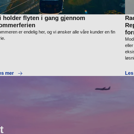
i holder flyten i gang gjennom
Ra
ommerferien
Re
for
mmeren er endelig her, og vi ønsker alle våre kunder en fin
rie.
Mode
elle
eksi
løsn
es mer
Les
t