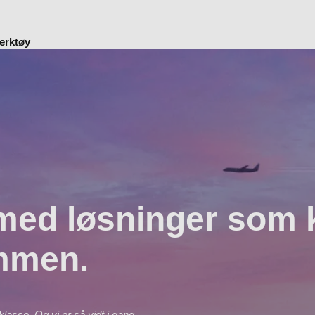
erktøy
med løsninger som 
ammen.
lasse. Og vi er så vidt i gang.