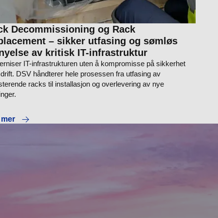
ck Decommissioning og Rack
placement – sikker utfasing og sømløs
nyelse av kritisk IT-infrastruktur
rniser IT-infrastrukturen uten å kompromisse på sikkerhet
r drift. DSV håndterer hele prosessen fra utfasing av
sterende racks til installasjon og overlevering av nye
inger.
 mer