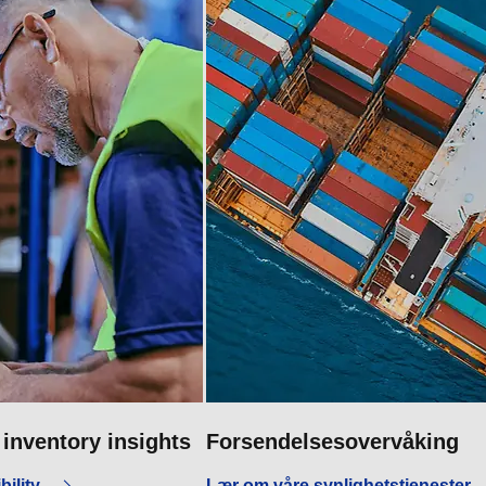
inventory insights
Forsendelsesovervåking
bility
Lær om våre synlighetstjenester