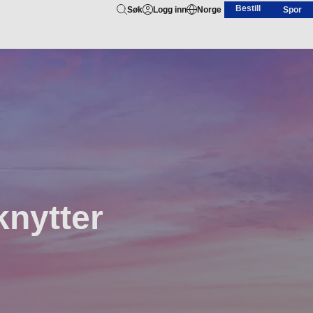
Bestill
Søk
Logg inn
Norge
Spor
knytter