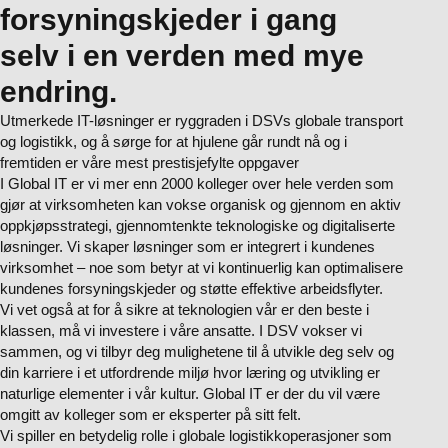
forsyningskjeder i gang
selv i en verden med mye
endring.
Utmerkede IT-løsninger er ryggraden i DSVs globale transport
og logistikk, og å sørge for at hjulene går rundt nå og i
fremtiden er våre mest prestisjefylte oppgaver
I Global IT er vi mer enn 2000 kolleger over hele verden som
gjør at virksomheten kan vokse organisk og gjennom en aktiv
oppkjøpsstrategi, gjennomtenkte teknologiske og digitaliserte
løsninger. Vi skaper løsninger som er integrert i kundenes
virksomhet – noe som betyr at vi kontinuerlig kan optimalisere
kundenes forsyningskjeder og støtte effektive arbeidsflyter.
Vi vet også at for å sikre at teknologien vår er den beste i
klassen, må vi investere i våre ansatte. I DSV vokser vi
sammen, og vi tilbyr deg mulighetene til å utvikle deg selv og
din karriere i et utfordrende miljø hvor læring og utvikling er
naturlige elementer i vår kultur. Global IT er der du vil være
omgitt av kolleger som er eksperter på sitt felt.
Vi spiller en betydelig rolle i globale logistikkoperasjoner som