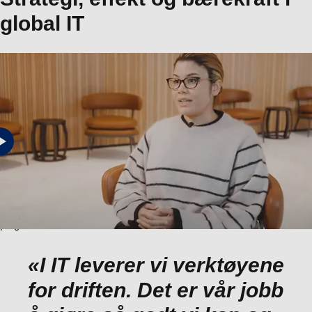
global IT
Vil du vite mer om den strategiske betydningen av IT i DSV,
vår forpliktelse til bærekraft og hvilken innvirkning du kan ha
på global IT?
«I IT leverer vi verktøyene
for driften. Det er vår jobb