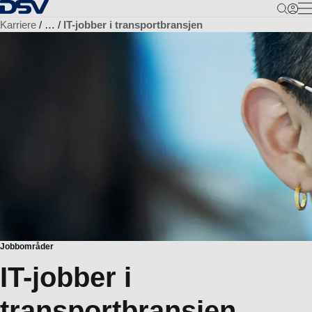
Tilbake til hjemmesiden
M
Karriere
…
IT-jobber i transportbransjen
Jobbområder
IT-jobber i
transportbransjen