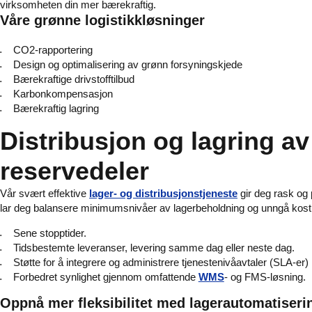
virksomheten din mer bærekraftig.
Våre grønne logistikkløsninger
CO2-rapportering
Design og optimalisering av grønn forsyningskjede
Bærekraftige drivstofftilbud
Karbonkompensasjon
Bærekraftig lagring
Distribusjon og lagring av 
reservedeler
Vår svært effektive
lager- og distribusjonstjeneste
gir deg rask og 
lar deg balansere minimumsnivåer av lagerbeholdning og unngå kostb
Sene stopptider.
Tidsbestemte leveranser, levering samme dag eller neste dag.
Støtte for å integrere og administrere tjenestenivåavtaler (SLA-er) 
Forbedret synlighet gjennom omfattende
WMS
- og FMS-løsning.
Oppnå mer fleksibilitet med lagerautomatiseri