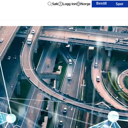
Bestill
Søk
Logg inn
Norge
Spor