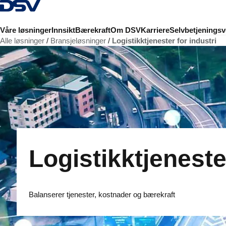
Tilbake til hjemmesiden
Våre løsninger
Innsikt
Bærekraft
Om DSV
Karriere
Selvbetjeningsv
Alle løsninger
Bransjeløsninger
Logistikktjenester for industri
Logistikktjeneste
Balanserer tjenester, kostnader og bærekraft