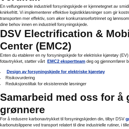
En velfungerende industriell forsyningskjede er kjennetegnet av smidig
knirkefritt. Vi implementerer effektive logistikkløsninger som gir ko
transporten mer effektiv, som øker konkurransefortrinnet og lønnsomhe
dine behov innen en industriell forsyningskjede.
DSV Electrification & Mob
Center (EMC2)
Enten du etablerer en ny forsyningskjede for elektriske kjøretøy (EV) 
fotavtrykket, støtter vårt
EMC2 ekspertteam
deg og gjennomfører bet
Design av forsyningskjede for elektriske kjøretøy
Risikovurdering
Reduksjonstiltak for eksisterende løsninger
Samarbeid med oss for å 
grønnere
For å redusere karbonavtrykket til forsyningskjeden din, tilbyr DSV
g
karbonutslippene ved transport relatert til dine industrielle rutiner, i til