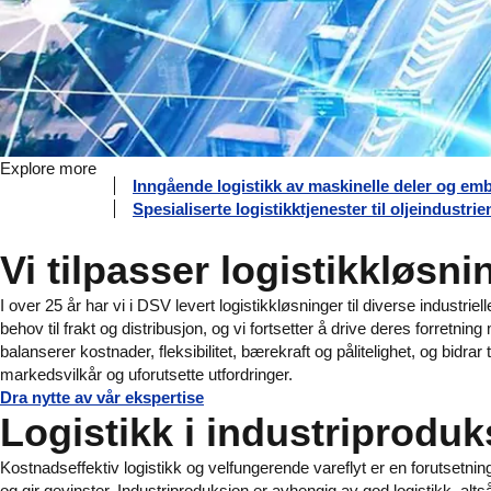
Explore more
Inngående logistikk av maskinelle deler og emb
Spesialiserte logistikktjenester til oljeindustrie
Vi tilpasser logistikkløsni
I over 25 år har vi i DSV levert logistikkløsninger til diverse industriel
behov til frakt og distribusjon, og vi fortsetter å drive deres forretnin
balanserer kostnader, fleksibilitet, bærekraft og pålitelighet, og bidr
markedsvilkår og uforutsette utfordringer.
Dra nytte av vår ekspertise
Logistikk i industriproduk
Kostnadseffektiv logistikk og velfungerende vareflyt er en forutsetning 
og gir gevinster. Industriproduksjon er avhengig av god logistikk, altså