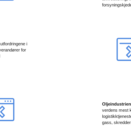
forsyningskjed
tfordringene i
verandører for
l
Oljeindustrie
verdens mest k
logistikktjeneste
gass, skredder