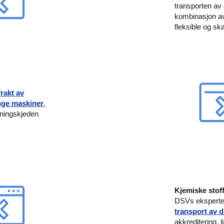
transporten av 
kombinasjon av 
fleksible og sk
frakt av
unge maskiner
,
syningskjeden
Kjemiske stof
DSVs eksperter 
transport av 
akkreditering, 