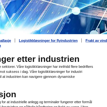
allasje
Logistikkløsninger for flyindustrien
Frakt av vin
n
nger etter industrien
le sektorer. Våre logistikkløsninger har innfridd flere bedrifters
g mot suksess i dag. Våre logistikkløsninger for industri
ar til at industrien kan navigere gjennom dynamiske
sjon
for at industrielle anlegg og terminaler fungerer etter formål
 forutsigbar og pålitelig håndtering og frakt av varer. Uten