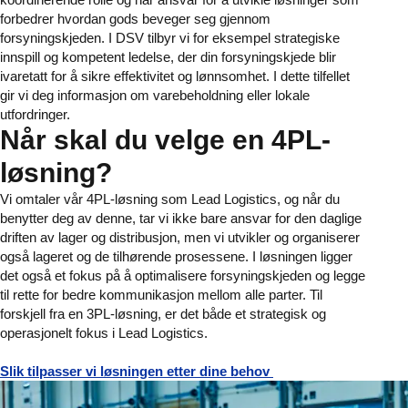
forbedrer hvordan gods beveger seg gjennom
forsyningskjeden. I DSV tilbyr vi for eksempel strategiske
innspill og kompetent ledelse, der din forsyningskjede blir
ivaretatt for å sikre effektivitet og lønnsomhet. I dette tilfellet
gir vi deg informasjon om varebeholdning eller lokale
utfordringer.
Når skal du velge en 4PL-
løsning?
Vi omtaler vår 4PL-løsning som Lead Logistics, og når du
benytter deg av denne, tar vi ikke bare ansvar for den daglige
driften av lager og distribusjon, men vi utvikler og organiserer
også lageret og de tilhørende prosessene. I løsningen ligger
det også et fokus på å optimalisere forsyningskjeden og legge
til rette for bedre kommunikasjon mellom alle parter. Til
forskjell fra en 3PL-løsning, er det både et strategisk og
operasjonelt fokus i Lead Logistics.
Slik tilpasser vi løsningen etter dine behov