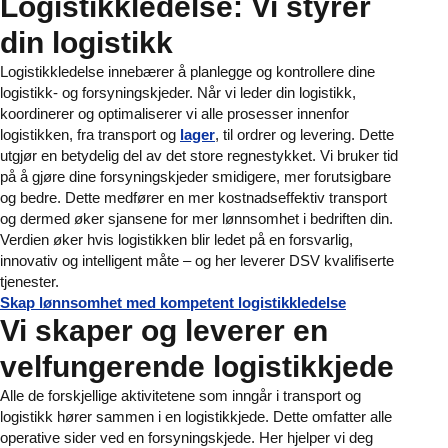
Logistikkledelse: Vi styrer
din logistikk
Logistikkledelse innebærer å planlegge og kontrollere dine
logistikk- og forsyningskjeder. Når vi leder din logistikk,
koordinerer og optimaliserer vi alle prosesser innenfor
logistikken, fra transport og
lager
, til ordrer og levering. Dette
utgjør en betydelig del av det store regnestykket. Vi bruker tid
på å gjøre dine forsyningskjeder smidigere, mer forutsigbare
og bedre. Dette medfører en mer kostnadseffektiv transport
og dermed øker sjansene for mer lønnsomhet i bedriften din.
Verdien øker hvis logistikken blir ledet på en forsvarlig,
innovativ og intelligent måte – og her leverer DSV kvalifiserte
tjenester.
Skap lønnsomhet med kompetent logistikkledelse
Vi skaper og leverer en
velfungerende logistikkjede
Alle de forskjellige aktivitetene som inngår i transport og
logistikk hører sammen i en logistikkjede. Dette omfatter alle
operative sider ved en forsyningskjede. Her hjelper vi deg