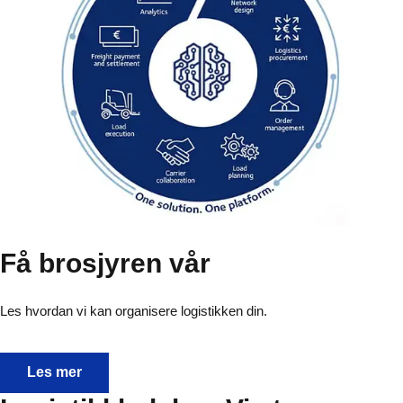
Få brosjyren vår
Les hvordan vi kan organisere logistikken din.
Få brosjyren vår
Les mer