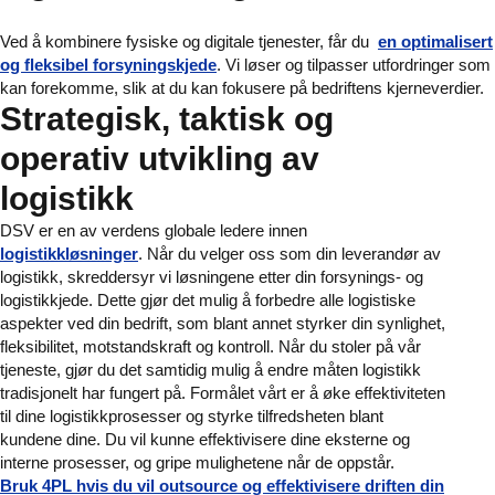
Ved å kombinere fysiske og digitale tjenester, får du
en optimalisert
og fleksibel forsyningskjede
. Vi løser og tilpasser utfordringer som
kan forekomme, slik at du kan fokusere på bedriftens kjerneverdier.
Strategisk, taktisk og
operativ utvikling av
logistikk
DSV er en av verdens globale ledere innen
logistikkløsninger
. Når du velger oss som din leverandør av
logistikk, skreddersyr vi løsningene etter din forsynings- og
logistikkjede. Dette gjør det mulig å forbedre alle logistiske
aspekter ved din bedrift, som blant annet styrker din synlighet,
fleksibilitet, motstandskraft og kontroll. Når du stoler på vår
tjeneste, gjør du det samtidig mulig å endre måten logistikk
tradisjonelt har fungert på. Formålet vårt er å øke effektiviteten
til dine logistikkprosesser og styrke tilfredsheten blant
kundene dine. Du vil kunne effektivisere dine eksterne og
interne prosesser, og gripe mulighetene når de oppstår.
Bruk 4PL hvis du vil outsource og effektivisere driften din