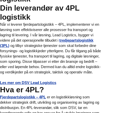
Din leverandør av 4PL
logistikk
Når vi leverer fjerdepartslogistikk – 4PL, implementerer vi en
løsning som effektiviserer alle prosesser fra transport og
lagring til levering. I vår løsning, Lead Logistics, bygger vi
videre på det operasjonelle tilbudet i
tredjepartslogistikk
(3PL)
og tilbyr strategiske tjenester som skal forbedre dine
forsynings- og logistikkjeder ytterligere. Du får tilgang på både
fysiske tjenester, fra transport til lagring, og digitale løsninger,
som sporing. Disse tilpasser vi etter din bransje og bedrift –
eller ved løpende behov. Dermed kan du alltid endre logistikk-
og verdikjeder på en strategisk, taktisk og operativ måte.
Les mer om DSV Lead Logistics
Hva er 4PL?
Fjerdepartslogistikk – 4PL
er en logistikkløsning som
dekker strategisk drift, utvikling og organisering av lagring og
distribusjon. En 4PL-leverandør, slik som DSV, tar en
koordinerende rolle og har ansvar for å utvikle løsninger som