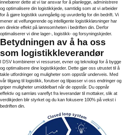
innebærer dette at vi tar ansvar for å planlegge, administrere
og optimalisere din logistikkjede, samtidig som at vi arbeider
for å gjøre logistikk uunngåelig og uvurderlig for din bedrift. Vi
mener at velfungerende og intelligente logistikkløsninger har
en direkte effekt på lønnsomheten i bedriften din. Derfor
optimaliserer vi dine lager-, logistikk- og forsyningskjeder.
Betydningen av å ha oss
som logistikkleverandør
I DSV kombinerer vi ressurser, evner og teknologi for å bygge
og optimalisere dine logistikkjeder. Dette gjør oss utrustet til å
takle utfordringer og muligheter som oppstår underveis. Med
vår tilgang til logistikk, forutser og tilpasser vi oss endringer og
griper muligheter umiddelbart når de oppstår. Du oppnår
effektiv og sømløs vareflyt fra leverandør til mottaker, slik at
verdikjeden blir styrket og du kan fokusere 100% på vekst i
bedriften din.