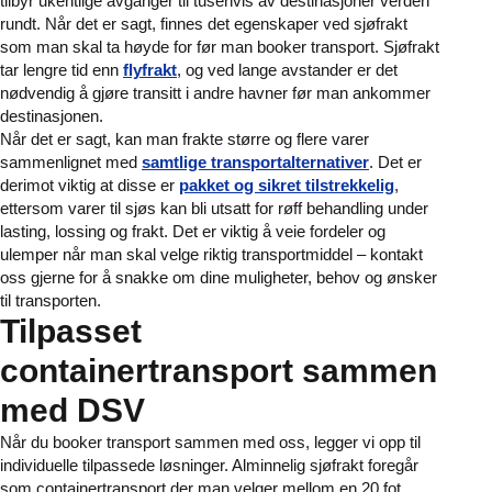
tilbyr ukentlige avganger til tusenvis av destinasjoner verden
rundt. Når det er sagt, finnes det egenskaper ved sjøfrakt
som man skal ta høyde for før man booker transport. Sjøfrakt
tar lengre tid enn
flyfrakt
, og ved lange avstander er det
nødvendig å gjøre transitt i andre havner før man ankommer
destinasjonen.
Når det er sagt, kan man frakte større og flere varer
sammenlignet med
samtlige transportalternativer
. Det er
derimot viktig at disse er
pakket og sikret tilstrekkelig
,
ettersom varer til sjøs kan bli utsatt for røff behandling under
lasting, lossing og frakt. Det er viktig å veie fordeler og
ulemper når man skal velge riktig transportmiddel – kontakt
oss gjerne for å snakke om dine muligheter, behov og ønsker
til transporten.
Tilpasset
containertransport sammen
med DSV
Når du booker transport sammen med oss, legger vi opp til
individuelle tilpassede løsninger. Alminnelig sjøfrakt foregår
som containertransport der man velger mellom en 20 fot