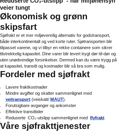
Reduserte CO₂-utslipp
- når miljøhensyn
veier tungt
Økonomisk og grønn
skipsfart
Sjøfrakt er et mer miljøvennlig alternativ for godstransport,
både interkontinentalt og ved korte ruter. Sjøtransporten blir
tilpasset varene, og vi tilbyr en rekke containere som sikrer
tilstrekkelig kapasitet. Dine varer blir levert trygt dør-til-dør og
uten unødvendige forsinkelser. Dermed kan du være trygg på
at kapasitet, transitt og kostnader blir så bra som mulig.
Fordeler med sjøfrakt
Lavere fraktkostnader
Mindre avgifter og skatter sammenlignet med
veitransport
(veiskatt/
MAUT
).
Forutsigbare avganger og ankomster
Effektive transittider
Reduserte CO₂-utslipp sammenlignet med
flyfrakt
Våre sjøfrakttjenester