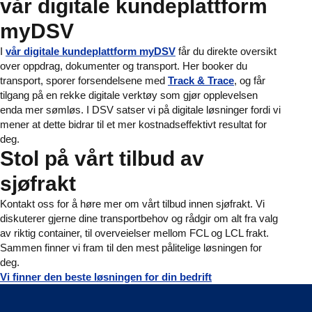
vår digitale kundeplattform
myDSV
I
vår digitale kundeplattform myDSV
får du direkte oversikt
over oppdrag, dokumenter og transport. Her booker du
transport, sporer forsendelsene med
Track & Trace
, og får
tilgang på en rekke digitale verktøy som gjør opplevelsen
enda mer sømløs. I DSV satser vi på digitale løsninger fordi vi
mener at dette bidrar til et mer kostnadseffektivt resultat for
deg.
Stol på vårt tilbud av
sjøfrakt
Kontakt oss for å høre mer om vårt tilbud innen sjøfrakt. Vi
diskuterer gjerne dine transportbehov og rådgir om alt fra valg
av riktig container, til overveielser mellom FCL og LCL frakt.
Sammen finner vi fram til den mest pålitelige løsningen for
deg.
Vi finner den beste løsningen for din bedrift