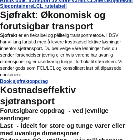
Break bulk: transport av store varer
LCL
Sjøfrakttjenester
Sjøcontainere
LCL rutetabell
Sjøfrakt: Økonomisk og
forutsigbar transport
Sjøfrakt
er en fleksibel og pålitelig transportmetode. I DSV
har vi lang fartstid med å levere kostnadseffektive løsninger
innenfor sjøtransport. Du bør velge våre løsninger hvis du
sender forsendelser jevnlig eller hvis varene har uvanlig
dimensjoner og er usedvanlig tunge i forhold til størrelsen. Vi
sender gods som FCL/LCL og konsolidert last på tilpassede
containere.
Book sjøfraktoppdrag
Kostnadseffektiv
sjøtransport
Forutsigbare oppdrag
- ved jevnlige
sendinger
Last
- ideelt for store og tunge varer eller
med uvanlige dimensjoner