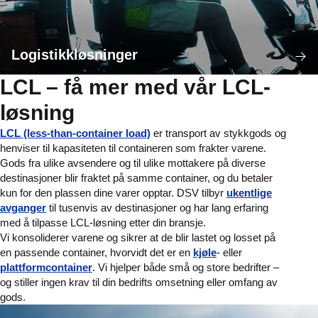
Logistikkløsninger
LCL – få mer med vår LCL-
løsning
LCL (less-than-container load)
er transport av stykkgods og
henviser til kapasiteten til containeren som frakter varene.
Gods fra ulike avsendere og til ulike mottakere på diverse
destinasjoner blir fraktet på samme container, og du betaler
kun for den plassen dine varer opptar. DSV tilbyr
ukentlige
avganger
til tusenvis av destinasjoner og har lang erfaring
med å tilpasse LCL-løsning etter din bransje.
Vi konsoliderer varene og sikrer at de blir lastet og losset på
en passende container, hvorvidt det er en
kjøle
- eller
plattformcontainer
. Vi hjelper både små og store bedrifter –
og stiller ingen krav til din bedrifts omsetning eller omfang av
gods.