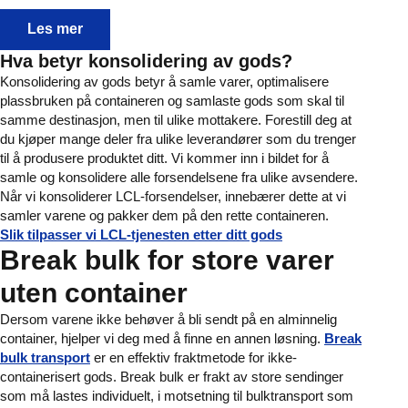
LCL Sailing Schedule
Les mer
Hva betyr konsolidering av gods?
Konsolidering av gods betyr å samle varer, optimalisere
plassbruken på containeren og samlaste gods som skal til
samme destinasjon, men til ulike mottakere. Forestill deg at
du kjøper mange deler fra ulike leverandører som du trenger
til å produsere produktet ditt. Vi kommer inn i bildet for å
samle og konsolidere alle forsendelsene fra ulike avsendere.
Når vi konsoliderer LCL-forsendelser, innebærer dette at vi
samler varene og pakker dem på den rette containeren.
Slik tilpasser vi LCL-tjenesten etter ditt gods
Break bulk for store varer
uten container
Dersom varene ikke behøver å bli sendt på en alminnelig
container, hjelper vi deg med å finne en annen løsning.
Break
bulk transport
er en effektiv fraktmetode for ikke-
containerisert gods. Break bulk er frakt av store sendinger
som må lastes individuelt, i motsetning til bulktransport som