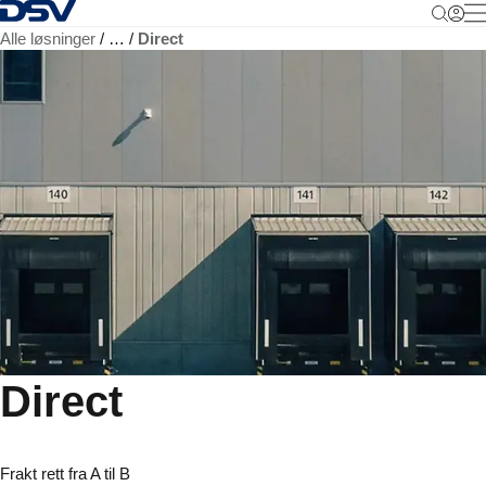
Tilbake til hjemmesiden
M
Alle løsninger
…
Direct
Direct
Frakt rett fra A til B