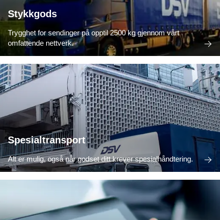
Stykkgods
Trygghet for sendinger på opptil 2500 kg gjennom vårt
omfattende nettverk.
Spesialtransport
Alt er mulig, også når godset ditt krever spesialhåndtering.