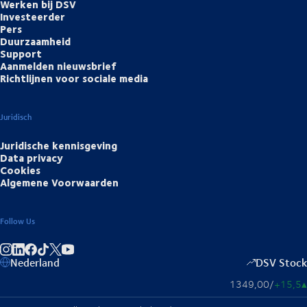
Werken bij DSV
Investeerder
Pers
Duurzaamheid
Support
Aanmelden nieuwsbrief
Richtlijnen voor sociale media
Juridisch
Juridische kennisgeving
Data privacy
Cookies
Algemene Voorwaarden
Follow Us
Deel op Instagram
Deel op LinkedIn
Deel op Facebook
Deel op TikTok
Deel op YouTube
Nederland
DSV Stock
1349,00
/
+15,5
▴