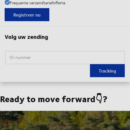
Frequente verzendtariefofferte
Registreer nu
Volg uw zending
ID-nummer
Tracking
Ready to move forward👇?