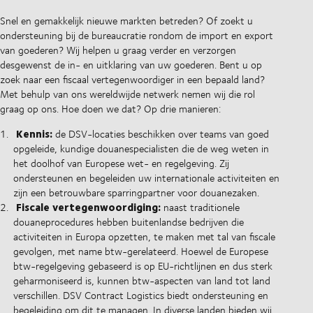
Snel en gemakkelijk nieuwe markten betreden? Of zoekt u
ondersteuning bij de bureaucratie rondom de import en export
van goederen? Wij helpen u graag verder en verzorgen
desgewenst de in- en uitklaring van uw goederen. Bent u op
zoek naar een fiscaal vertegenwoordiger in een bepaald land?
Met behulp van ons wereldwijde netwerk nemen wij die rol
graag op ons. Hoe doen we dat? Op drie manieren:
Kennis:
de DSV-locaties beschikken over teams van goed
opgeleide, kundige douanespecialisten die de weg weten in
het doolhof van Europese wet- en regelgeving. Zij
ondersteunen en begeleiden uw internationale activiteiten en
zijn een betrouwbare sparringpartner voor douanezaken.
Fiscale vertegenwoordiging:
naast traditionele
douaneprocedures hebben buitenlandse bedrijven die
activiteiten in Europa opzetten, te maken met tal van fiscale
gevolgen, met name btw-gerelateerd. Hoewel de Europese
btw-regelgeving gebaseerd is op EU-richtlijnen en dus sterk
geharmoniseerd is, kunnen btw-aspecten van land tot land
verschillen. DSV Contract Logistics biedt ondersteuning en
begeleiding om dit te managen. In diverse landen bieden wij