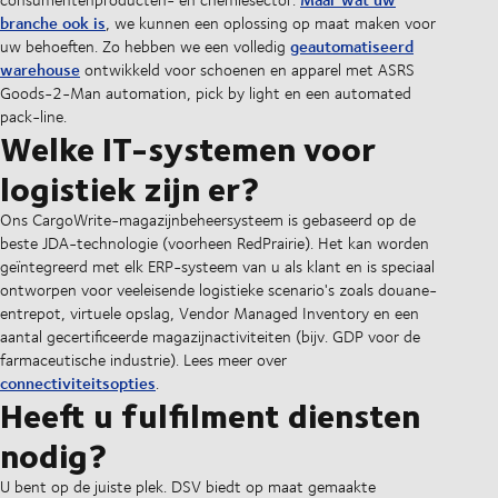
branche ook is
, we kunnen een oplossing op maat maken voor
geautomatiseerd
uw behoeften. Zo hebben we een volledig
warehouse
ontwikkeld voor schoenen en apparel met ASRS
Goods-2-Man automation, pick by light en een automated
pack-line.
Welke IT-systemen voor
logistiek zijn er?
Ons CargoWrite-magazijnbeheersysteem is gebaseerd op de
beste JDA-technologie (voorheen RedPrairie). Het kan worden
geïntegreerd met elk ERP-systeem van u als klant en is speciaal
ontworpen voor veeleisende logistieke scenario's zoals douane-
entrepot, virtuele opslag, Vendor Managed Inventory en een
aantal gecertificeerde magazijnactiviteiten (bijv. GDP voor de
farmaceutische industrie). Lees meer over
connectiviteitsopties
.
Heeft u fulfilment diensten
nodig?
U bent op de juiste plek. DSV biedt op maat gemaakte