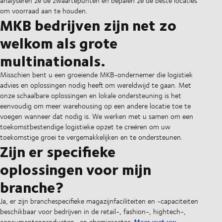
analyseren ze de zwaartepunten en bepalen ze de beste locaties
om voorraad aan te houden.
MKB bedrijven zijn net zo
welkom als grote
multinationals.
Misschien bent u een groeiende MKB-ondernemer die logistiek
advies en oplossingen nodig heeft om wereldwijd te gaan. Met
onze schaalbare oplossingen en lokale ondersteuning is het
eenvoudig om meer warehousing op een andere locatie toe te
voegen wanneer dat nodig is. We werken met u samen om een
toekomstbestendige logistieke opzet te creëren om uw
toekomstige groei te vergemakkelijken en te ondersteunen.
Zijn er specifieke
oplossingen voor mijn
branche?
Ja, er zijn branchespecifieke magazijnfaciliteiten en -capaciteiten
beschikbaar voor bedrijven in de retail-, fashion-, hightech-,
Maar wat uw
consumentenproducten- en chemiesector.