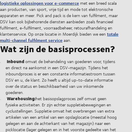
logistieke oplossingen voor e-commerce
met een breed scala
aan producten, van sport, vrije tijd en mode tot elektronische
apparaten en meer. Pick and pack is de kern van fulfilment, maar
DSV kan ook bijbehorende diensten aanbieden zoals financieel
fulfilment, e-fulfilment, voorraadbeheer, retourafhandeling en
totale
klantenservice. Op onze locatie in Moerdijk bieden we een
multi-channel fulfilment service
aan.
Wat zijn de basisprocessen?
Inbound
omvat de behandeling van goederen voor, tijdens
en direct na aankomst in een DSV-magazijn. Tijdens het
inboundproces is er een constante informatiestroom tussen
DSV en u, de klant. Zo heeft u altijd up-to-date informatie
over de status en beschikbaarheid van uw inkomende
goederen.
Warehousing:
het basisopslagproces zelf omvat geen
fysieke activiteiten. Er zijn echter suppletiebewegingen en
cyclustellingen. Suppletie omvat het overbrengen van extra
artikelen van een artikel van een opslaglocatie (meestal hoog
gelegen en aan de achterkant van het magazijn) naar een
picklocatie (lager gelegen en in het voorste gedeelte van het