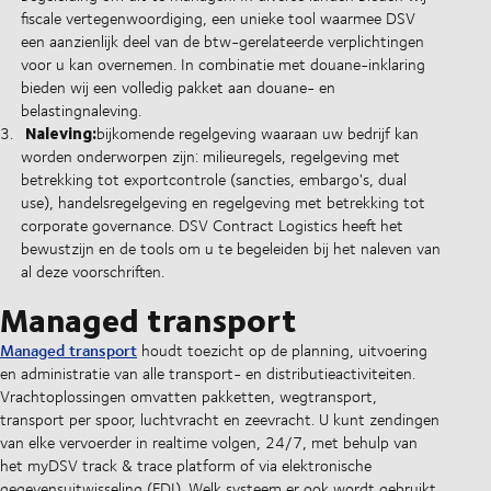
fiscale vertegenwoordiging, een unieke tool waarmee DSV
een aanzienlijk deel van de btw-gerelateerde verplichtingen
voor u kan overnemen. In combinatie met douane-inklaring
bieden wij een volledig pakket aan douane- en
belastingnaleving.
Naleving:
bijkomende regelgeving waaraan uw bedrijf kan
worden onderworpen zijn: milieuregels, regelgeving met
betrekking tot exportcontrole (sancties, embargo's, dual
use), handelsregelgeving en regelgeving met betrekking tot
corporate governance. DSV Contract Logistics heeft het
bewustzijn en de tools om u te begeleiden bij het naleven van
al deze voorschriften.
Managed transport
Managed transport
houdt toezicht op de planning, uitvoering
en administratie van alle transport- en distributieactiviteiten.
Vrachtoplossingen omvatten pakketten, wegtransport,
transport per spoor, luchtvracht en zeevracht. U kunt zendingen
van elke vervoerder in realtime volgen, 24/7, met behulp van
het myDSV track & trace platform of via elektronische
gegevensuitwisseling (EDI). Welk systeem er ook wordt gebruikt,