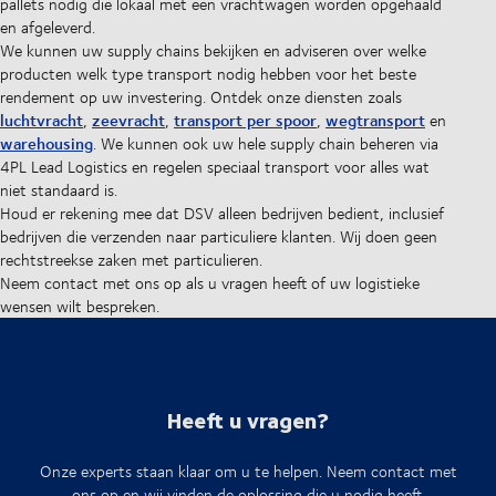
pallets nodig die lokaal met een vrachtwagen worden opgehaald
en afgeleverd.
We kunnen uw supply chains bekijken en adviseren over welke
producten welk type transport nodig hebben voor het beste
rendement op uw investering. Ontdek onze diensten zoals
luchtvracht
zeevracht
transport per spoor
wegtransport
,
,
,
en
warehousing
. We kunnen ook uw hele supply chain beheren via
4PL Lead Logistics en regelen speciaal transport voor alles wat
niet standaard is.
Houd er rekening mee dat DSV alleen bedrijven bedient, inclusief
bedrijven die verzenden naar particuliere klanten. Wij doen geen
rechtstreekse zaken met particulieren.
Neem contact met ons op als u vragen heeft of uw logistieke
wensen wilt bespreken.
Heeft u vragen?
Onze experts staan klaar om u te helpen. Neem contact met
ons op en wij vinden de oplossing die u nodig heeft.