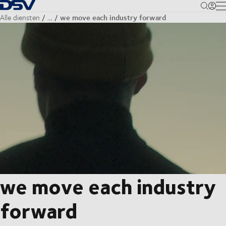
Terug naar startpagina
M
we move each industry forward
Alle diensten
…
we move each industry
forward