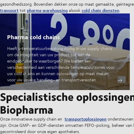
gezondheidszorg. Bovendien dekken onze op maat gemaakte, geïntegree
transport
pharma warehousing
cold chain diensten
tot
alsook
.
Pharma cold chains
Heeft u temperatuurbewaking nodig in uw supply chains
om de integriteit van uw product tot aan de
eindgebruiker te waarborgen? We bieden een
verscheidenheid aan verschillende temperatuurzones voor
uw cold chains en kunnen oplossingen op maat maken
voor uw unieke handling- en transportvereisten.
Specialistische oplossinge
Biopharma
transportoplossingen
Onze innovatieve supply chain en
ondersteunen 
zijn. Onze GMP- en GDP-diensten omvatten FEFO-picking, beheer van kli
gecontroleerd door onze eigen apothekers.