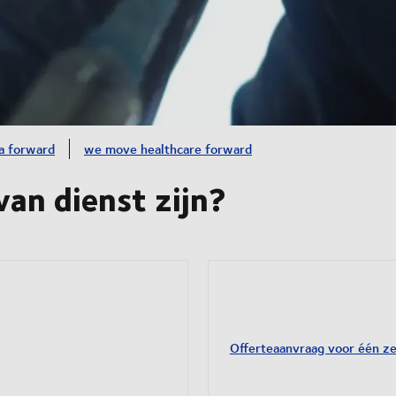
a forward
we move healthcare forward
an dienst zijn?
Offerteaanvraag voor één z