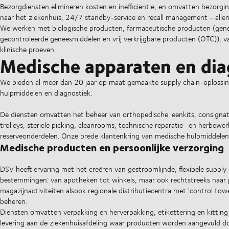
Bezorgdiensten elimineren kosten en inefficiëntie, en omvatten bezorgi
naar het ziekenhuis, 24/7 standby-service en recall management - all
We werken met biologische producten, farmaceutische producten (gene
gecontroleerde geneesmiddelen en vrij verkrijgbare producten (OTC)), v
klinische proeven.
Medische apparaten en dia
We bieden al meer dan 20 jaar op maat gemaakte supply chain-oplossin
hulpmiddelen en diagnostiek.
De diensten omvatten het beheer van orthopedische leenkits, consigna
trolleys, steriele picking, cleanrooms, technische reparatie- en herbew
reserveonderdelen. Onze brede klantenkring van medische hulpmiddelen omv
Medische producten en persoonlijke verzorging
DSV heeft ervaring met het creëren van gestroomlijnde, flexibele supply
bestemmingen: van apotheken tot winkels, maar ook rechtstreeks naar p
magazijnactiviteiten alsook regionale distributiecentra met 'control 
beheren.
Diensten omvatten verpakking en herverpakking, etikettering en kittin
levering aan de ziekenhuisafdeling waar producten worden aangevuld do