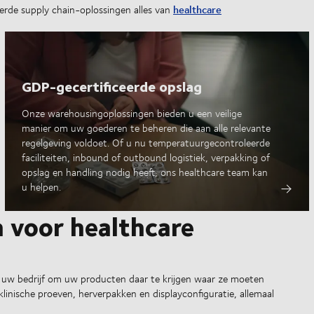
healthcare
rde supply chain-oplossingen alles van
GDP-gecertificeerde opslag
Onze warehousingoplossingen bieden u een veilige
manier om uw goederen te beheren die aan alle relevante
regelgeving voldoet. Of u nu temperatuurgecontroleerde
faciliteiten, inbound of outbound logistiek, verpakking of
opslag en handling nodig heeft, ons healthcare team kan
u helpen.
n voor healthcare
uw bedrijf om uw producten daar te krijgen waar ze moeten
nische proeven, herverpakken en displayconfiguratie, allemaal