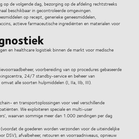
ng op de volgende dag, bezorging op de afdeling rechtstreeks
emaal beschikbaar in gecontroleerde omgevingen.
esmiddelen op recept, generieke geneesmiddelen,
accins, actieve farmaceutische ingrediënten en materialen voor
gnostiek
gen en healthcare logistiek binnen de markt voor medische
tievoorraadbeheer, voorbereiding van op procedures gebaseerde
erkingscentra, 24/7 standby-service en beheer van
at alle soorten hulpmiddelen (I, IIa, IIb, III).
 chain- en transportoplossingen voor veel verschillende
atiënten. We exploiteren speciale en multi-user
towers', waarvan sommige meer dan 1.000 zendingen per dag
g (voordat de goederen worden verzonden voor de uiteindelijke
or DSV), afvalbeheer, retouren en voorraadniveaus, opnieuw