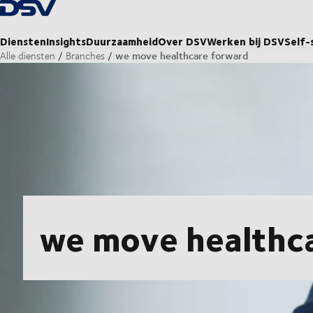
Terug naar startpagina
Diensten
Insights
Duurzaamheid
Over DSV
Werken bij DSV
Self-
we move healthcare forward
Alle diensten
Branches
we move healthc