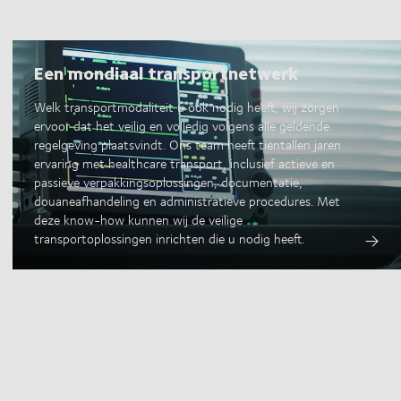
Een mondiaal transportnetwerk
Welk transportmodaliteit u ook nodig heeft, wij zorgen
ervoor dat het veilig en volledig volgens alle geldende
regelgeving plaatsvindt. Ons team heeft tientallen jaren
ervaring met healthcare transport, inclusief actieve en
passieve verpakkingsoplossingen, documentatie,
douaneafhandeling en administratieve procedures. Met
deze know-how kunnen wij de veilige
transportoplossingen inrichten die u nodig heeft.