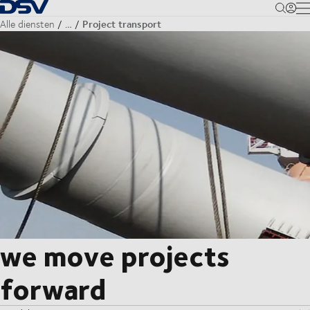
Terug naar startpagina
M
Project transport
Alle diensten
…
we move projects
forward