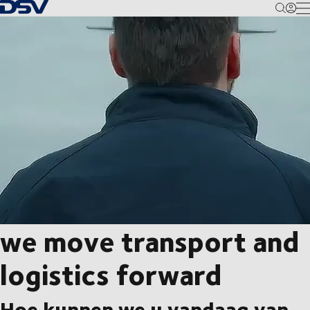
Terug naar startpagina
M
we move transport and
logistics forward
Hoe kunnen we u vandaag van