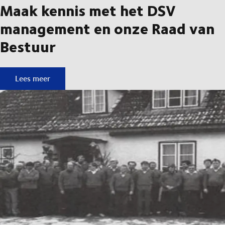
Maak kennis met het DSV
management en onze Raad van
Bestuur
Maak kennis met het DSV management en onze Raad van B
Lees meer