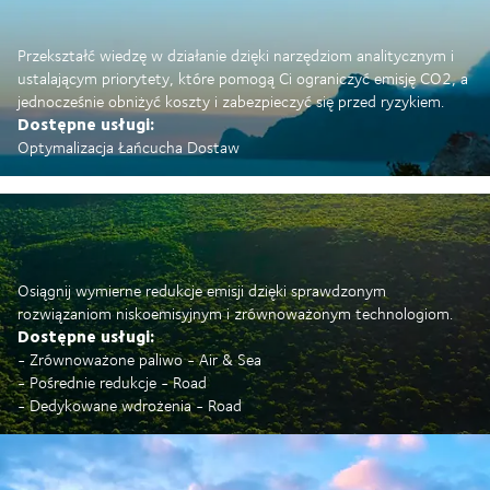
Przekształć wiedzę w działanie dzięki narzędziom analitycznym i
ustalającym priorytety, które pomogą Ci ograniczyć emisję CO2, a
jednocześnie obniżyć koszty i zabezpieczyć się przed ryzykiem.
Dostępne usługi:
Optymalizacja Łańcucha Dostaw
Osiągnij wymierne redukcje emisji dzięki sprawdzonym
rozwiązaniom niskoemisyjnym i zrównoważonym technologiom.
Dostępne usługi:
- Zrównoważone paliwo - Air & Sea
- Pośrednie redukcje - Road
- Dedykowane wdrożenia - Road